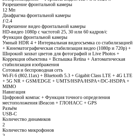
Разрешение фронтальной камеры
12 Мп
Диафрагма фронтальной камеры
ƒ/2.4
Разрешение видео фронтальной камеры
HD-видео 1080p с частотой 25, 30 или 60 кадров/ с
Функции фронтальной камеры
Умный HDR 4 + Интервальная видеосъемка со стабилизацией
+ Кинематографическая стабилизация видео (1080p и 720p) +
Широкий захват цветов для фотографий и Live Photos +
Коррекция объектива + Вспышка Retina + Автоматическая
стабилизация изображения
Сотовая и беспроводная сеть
Wi-Fi 6 (802.11ax) + Bluetooth 5.3 + Gigabit Class LTE + 4G LTE
+ 5G NR + GSM/EDGE + UMTS/HSPA/​HSPA+/​DC-HSDPA +
MIMO
Навигация
Цифровой компас + Функция точного определения
местоположения iBeacon + ГЛОНАСС + GPS
Разъём
USB‑C
Количество динамиков
2
Количество микрофонов
2