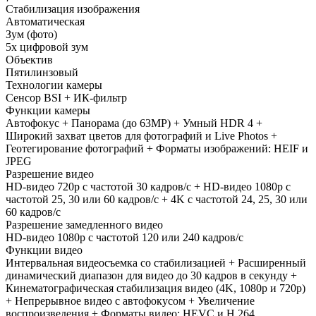
Стабилизация изображения
Автоматическая
Зум (фото)
5х цифровой зум
Объектив
Пятилинзовый
Технологии камеры
Сенсор BSI + ИК-фильтр
Функции камеры
Автофокус + Панорама (до 63MP) + Умный HDR 4 +
Широкий захват цветов для фотографий и Live Photos +
Геотегирование фотографий + Форматы изображений: HEIF и
JPEG
Разрешение видео
HD-видео 720p с частотой 30 кадров/с + HD-видео 1080p с
частотой 25, 30 или 60 кадров/ с + 4K с частотой 24, 25, 30 или
60 кадров/ с
Разрешение замедленного видео
HD-видео 1080р с частотой 120 или 240 кадров/ с
Функции видео
Интервальная видеосъемка со стабилизацией + Расширенный
динамический диапазон для видео до 30 кадров в секунду +
Кинематографическая стабилизация видео (4K, 1080p и 720p)
+ Непрерывное видео с автофокусом + Увеличение
воспроизведения + Форматы видео: HEVC и H.264.