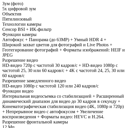
Зум (фото)
5х цифровой зум
Объектив
Пятилинзовый
Технологии камеры
Сенсор BSI + ИК-фильтр
Функции камеры
Автофокус + Панорама (до 63MP) + Умный HDR 4 +
Широкий захват цветов для фотографий и Live Photos +
Геотегирование фотографий + Форматы изображений: HEIF и
JPEG
Разрешение видео
HD-видео 720p с частотой 30 кадров/с + HD-видео 1080p с
частотой 25, 30 или 60 кадров/ с + 4K с частотой 24, 25, 30 или
60 кадров/ с
Разрешение замедленного видео
HD-видео 1080р с частотой 120 или 240 кадров/ с
Функции видео
Интервальная видеосъемка со стабилизацией + Расширенный
динамический диапазон для видео до 30 кадров в секунду +
Кинематографическая стабилизация видео (4K, 1080p и 720p)
+ Непрерывное видео с автофокусом + Увеличение
воспроизведения + Форматы видео: HEVC и H.264.
Разрешение фронтальной камеры
12 Мп