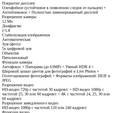
Покрытие дисплея
Олеофобное (устойчивое к появлению следов от пальцев) +
Антибликовое + Полностью ламинированный дисплей
Разрешение камеры
12 Мп
Диафрагма
ƒ/1.8
Стабилизация изображения
Автоматическая
Зум (фото)
5х цифровой зум
Объектив
Пятилинзовый
Функции камеры
Автофокус + Панорама (до 63MP) + Умный HDR 4 +
Широкий захват цветов для фотографий и Live Photos +
Геотегирование фотографий + Форматы изображений: HEIF и
JPEG
Разрешение видео
HD-видео 720p с частотой 30 кадров/с + HD-видео 1080p с
частотой 25, 30 или 60 кадров/ с + 4K с частотой 24, 25, 30 или
60 кадров/ с
Разрешение замедленного видео
HD-видео 1080р с частотой 120 или 240 кадров/ с
Функции видео