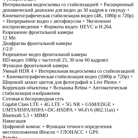
Интервальная видеосъемка со стабилизацией + Расширенный
динамический диапазон для видео до 30 кадров в секунду +
Кинематографическая стабилизация видео (4K, 1080p и 720p)
+ Непрерывное видео с автофокусом + Увеличение
воспроизведения + Форматы видео: HEVC и H.264.
Разрешение фронтальной камеры
12 Мп
Диафрагма фронтальной камеры
ƒ/2.0
Разрешение видео фронтальной камеры
HD-видео 1080p с частотой 25, 30 или 60 кадров/ с
Функции фронтальной камеры
Умный HDR 4 + Интервальная видеосъемка со стабилизацией
+ Кинематографическая стабилизация видео (1080p и 720p) +
Широкий захват цветов для фотографий и Live Photos +
Коррекция объектива + Вспышка Retina + Автоматическая
стабилизация изображения
Сотовая и беспроводная сеть
Gigabit Class LTE + 4G LTE + 5G NR + GSM/EDGE +
UMTS/HSPA/​HSPA+/​DC-HSDPA + Wi-Fi 6 (802.11ax) +
Bluetooth 5.3 + MIMO
Навигация
Цифровой компас + Функция точного определения
местоположения iBeacon + ГЛОНАСС + GPS
Разъём