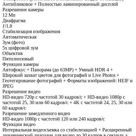
Антибликовое + Полностью ламинированный дисплей
Разрешение камеры
12 Мп
Диафрагма
ƒ/1.8
Стабилизация изображения
Автоматическая
Зум (фото)
5х цифровой зум
Объектив
Пятилинзовый
Функции камеры
Автофокус + Панорама (до 63MP) + Умный HDR 4 +
Широкий захват цветов для фотографий и Live Photos +
Геотегирование фотографий + Форматы изображений: HEIF и
JPEG
Разрешение видео
HD-видео 720p с частотой 30 кадров/с + HD-видео 1080p с
частотой 25, 30 или 60 кадров/ с + 4K с частотой 24, 25, 30 или
60 кадров/ с
Разрешение замедленного видео
HD-видео 1080р с частотой 120 или 240 кадров/ с
Функции видео
Интервальная видеосъемка со стабилизацией + Расширенный
динамический диапазон для видео до 30 кадров в секунду +