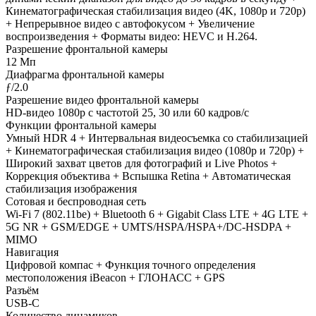
Кинематографическая стабилизация видео (4K, 1080p и 720p)
+ Непрерывное видео с автофокусом + Увеличение
воспроизведения + Форматы видео: HEVC и H.264.
Разрешение фронтальной камеры
12 Мп
Диафрагма фронтальной камеры
ƒ/2.0
Разрешение видео фронтальной камеры
HD-видео 1080p с частотой 25, 30 или 60 кадров/ с
Функции фронтальной камеры
Умный HDR 4 + Интервальная видеосъемка со стабилизацией
+ Кинематографическая стабилизация видео (1080p и 720p) +
Широкий захват цветов для фотографий и Live Photos +
Коррекция объектива + Вспышка Retina + Автоматическая
стабилизация изображения
Сотовая и беспроводная сеть
Wi-Fi 7 (802.11be) + Bluetooth 6 + Gigabit Class LTE + 4G LTE +
5G NR + GSM/EDGE + UMTS/HSPA/​HSPA+/​DC-HSDPA +
MIMO
Навигация
Цифровой компас + Функция точного определения
местоположения iBeacon + ГЛОНАСС + GPS
Разъём
USB‑C
Количество динамиков