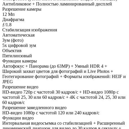
Антибликовое + Полностью ламинированный дисплей
Разрешение камеры
12 Мп
Диафрагма
ƒ/1.8
Стабилизация изображения
Автоматическая
Зум (фото)
5х цифровой зум
Объектив
Пятилинзовый
Функции камеры
Автофокус + Панорама (до 63MP) + Умный HDR 4 +
Широкий захват цветов для фотографий и Live Photos +
Геотегирование фотографий + Форматы изображений: HEIF и
JPEG
Разрешение видео
HD-видео 720p с частотой 30 кадров/с + HD-видео 1080p с
частотой 25, 30 или 60 кадров/ с + 4K с частотой 24, 25, 30 или
60 кадров/ с
Разрешение замедленного видео
HD-видео 1080р с частотой 120 или 240 кадров/ с
Функции видео
Интервальная видеосъемка со стабилизацией + Расширенный
динамический диапазон для видео до 30 кадров в секунду +