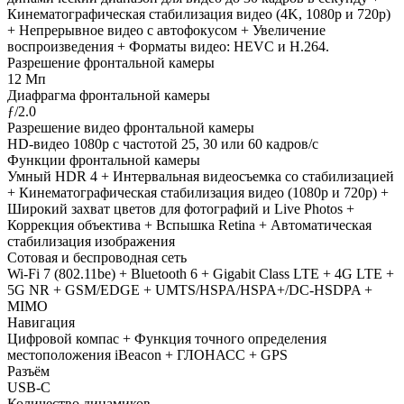
Кинематографическая стабилизация видео (4K, 1080p и 720p)
+ Непрерывное видео с автофокусом + Увеличение
воспроизведения + Форматы видео: HEVC и H.264.
Разрешение фронтальной камеры
12 Мп
Диафрагма фронтальной камеры
ƒ/2.0
Разрешение видео фронтальной камеры
HD-видео 1080p с частотой 25, 30 или 60 кадров/ с
Функции фронтальной камеры
Умный HDR 4 + Интервальная видеосъемка со стабилизацией
+ Кинематографическая стабилизация видео (1080p и 720p) +
Широкий захват цветов для фотографий и Live Photos +
Коррекция объектива + Вспышка Retina + Автоматическая
стабилизация изображения
Сотовая и беспроводная сеть
Wi-Fi 7 (802.11be) + Bluetooth 6 + Gigabit Class LTE + 4G LTE +
5G NR + GSM/EDGE + UMTS/HSPA/​HSPA+/​DC-HSDPA +
MIMO
Навигация
Цифровой компас + Функция точного определения
местоположения iBeacon + ГЛОНАСС + GPS
Разъём
USB‑C
Количество динамиков