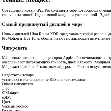
Совершенно новый iPad Pro сочетает в себе потрясающую мощ
сверхпортативной 11-дюймовой модели и увеличенной 13-дюймо
Самый продвинутый дисплей в мире
Новый дисплей Ultra Retina XDR представляет собой революц
ProMotion и True Tone, обеспечивают потрясающие визуальные
Чип-рокета
M4 - новое поколение процессоров Apple, обеспечивающее по
обеспечивает потрясающую точность, цвет и яркость. Мощный 
M4 делает iPad Pro абсолютным лидером в области искусственн
Недостаток товара
установка и использование RuStore невозможны
Объем накопителя
1 Тб
SIM-карта
eSIM
Цвет
Чёрный космос
Год выпуска