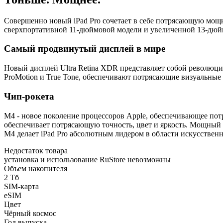
Совершенно новый iPad Pro сочетает в себе потрясающую мощ
сверхпортативной 11-дюймовой модели и увеличенной 13-дюймо
Самый продвинутый дисплей в мире
Новый дисплей Ultra Retina XDR представляет собой революц
ProMotion и True Tone, обеспечивают потрясающие визуальные
Чип-рокета
M4 - новое поколение процессоров Apple, обеспечивающее по
обеспечивает потрясающую точность, цвет и яркость. Мощный 
M4 делает iPad Pro абсолютным лидером в области искусственн
Недостаток товара
установка и использование RuStore невозможны
Объем накопителя
2 Тб
SIM-карта
eSIM
Цвет
Чёрный космос
Год выпуска