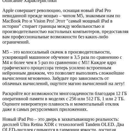
Описание
Характеристики
Apple совершает революцию, оснащая новый iPad Pro
невиданной прежде мощью – чипом M5, знакомым нам по
MacBook Pro и Vision Pro! Этот "самый мощный iPad в
истории" стирает границы между мобильностью и
производительностью настольных компьютеров, предоставляя
вам профессиональные возможности без каких-либо
ограничений.
M5 – это колоссальный скачок в производительности,
ускоряющий машинное обучение в 3,5 раза по сравнению с
M4 и более чем в 5 раз по сравнению с M1! Каждое ядро
графического процессора теперь усилено встроенным
нейронным движком, что позволяет выполнять сложнейшие
вычисления мгновенно. Забудьте про зависимость от
облачных вычислений, ощутите магию вычислений на лету!
Раскройте все возможности многозадачности благодаря 12 ГБ
оперативной памяти в моделях с 256 или 512 ГБ, 1 или 2 ТБ.
Оцените невероятную плавность и моментальный отклик
даже в самых ресурсоемких приложениях.
Новый iPad Pro – это дверь в захватывающую реальность:
дисплей Ultra Retina XDR с технологией Tandem OLED. Два
OLED-дисплея сливаются в гармонии яркости, достигая