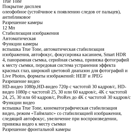
True Tone
Покрытие дисплея
олеофобное (устойчивое к появлению следов от пальцев),
антибликовое
Разрешение камеры
12 Мп
Стабилизация изображения
Автоматическая
Функции камеры
вспышка True Tone, автоматическая стабилизация
изображения, автофокус, фокусировка касанием, Smart HDR
4, панорамная съемка, серийная съемка, привязка фотографий
к месту съемки, передовая система устранения эффекта
красных глаз, широкий цветовой диапазон для фотографий и
Live Photos, форматы изображений: HEIF и JPEG
Разрешение видео
HD-видео 1080p,HD-видео 720p с частотой 30 кадров/с, HD-
видео 1080p с частотой 25, 30 или 60 кадров/с, 4K с частотой
24, 25, 30 или 60 кадров/с, ProRes до 4K с частотой 30 кадров/с
Функции видео
вспышка True Tone, кинематографическая стабилизация
видео, режим «Таймлапс» со стабили­зацией изображения,
следящий автофокус, увеличение при воспроизведении,
привязка видео к месту съемки
Разрешение фронтальной камеры