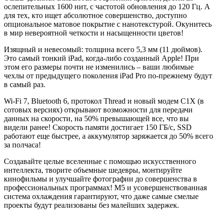
ослепительных 1600 нит, с частотой обновления до 120 Гц. А
для тех, кто ищет абсолютное совершенство, доступно
опциональное матовое покрытие с нанотекстурой. Окунитесь
в мир невероятной четкости и насыщенности цветов!
Изящный и невесомый: толщина всего 5,3 мм (11 дюймов).
Это самый тонкий iPad, когда-либо созданный Apple! При
этом его размеры почти не изменились – ваши любимые
чехлы от предыдущего поколения iPad Pro по-прежнему будут
в самый раз.
Wi-Fi 7, Bluetooth 6, протокол Thread и новый модем C1X (в
сотовых версиях) открывают возможности для передачи
данных на скорости, на 50% превышающей все, что вы
видели ранее! Скорость памяти достигает 150 ГБ/с, SSD
работают еще быстрее, а аккумулятор заряжается до 50% всего
за полчаса!
Создавайте целые вселенные с помощью искусственного
интеллекта, творите объемные шедевры, монтируйте
кинофильмы и улучшайте фотографии до совершенства в
профессиональных программах! M5 и усовершенствованная
система охлаждения гарантируют, что даже самые смелые
проекты будут реализованы без малейших задержек.