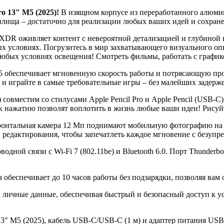
o 13" M5 (2025)!
В изящном корпусе из переработанного алюмин
нилища – достаточно для реализации любых ваших идей и сохране
XDR оживляет контент с невероятной детализацией и глубиной ц
 условиях. Погрузитесь в мир захватывающего визуального опы
юбых условиях освещения! Смотреть фильмы, работать с графико
обеспечивает мгновенную скорость работы и потрясающую прои
 играйте в самые требовательные игры – без малейших задержек!
) совместим со стилусами Apple Pencil Pro и Apple Pencil (USB-
к нажатию позволят воплотить в жизнь любые ваши идеи! Рисуйте
ронтальная камера 12 Мп поднимают мобильную фотографию на 
 редактирования, чтобы запечатлеть каждое мгновение с безупр
дной связи с Wi-Fi 7 (802.11be) и Bluetooth 6.0. Порт Thunder
обеспечивает до 10 часов работы без подзарядки, позволяя вам о
 личные данные, обеспечивая быстрый и безопасный доступ к у
13" M5 (2025), кабель USB-C/USB-C (1 м) и адаптер питания US