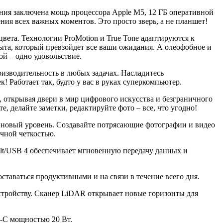
ия заключена мощь процессора Apple M5, 12 ГБ оперативной
ния всех важных моментов. Это просто зверь, а не планшет!
вета. Технологии ProMotion и True Tone адаптируются к
та, который превзойдет все ваши ожидания. А олеофобное и
й – одно удовольствие.
зводительность в любых задачах. Насладитесь
 Работает так, будто у вас в руках суперкомпьютер.
C), открывая двери в мир цифрового искусства и безграничного
, делайте заметки, редактируйте фото – все, что угодно!
новый уровень. Создавайте потрясающие фотографии и видео
ечной четкостью.
bolt/USB 4 обеспечивает мгновенную передачу данных и
ставаться продуктивными и на связи в течение всего дня.
стройству. Сканер LiDAR открывает новые горизонты для
B-C мощностью 20 Вт.