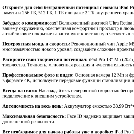
Откройте для себя безграничный потенциал с новым iPad Pr
памяти и 256 ГБ, 512 ГБ, 1 ТБ или даже 2 ТБ внутреннего хра
Забудьте о компромиссах!
Великолепный дисплей Ultra Retina 
вашему окружению, обеспечивая комфортный просмотр в любых
антибликовое покрытие гарантируют кристальную четкость в л
Невероятная мощь и скорость:
Революционный чип Apple M5 
многозадачностью нового уровня, создавайте сложные проекты и
Раскройте свой творческий потенциал:
iPad Pro 13" M5 (2025
творчества. Точность, мгновенная реакция и чувствительность 
Профессиональное фото и видео:
Основная камера 12 Мп и ф
в формате 4K, используйте передовые функции стабилизации и
Всегда на связи:
Наслаждайтесь невероятной скоростью беспрово
подключение к внешним устройствам.
Автономность на весь день:
Аккумулятор емкостью 38,99 Вт*ч 
Максимальная безопасность:
Face ID надежно защищает ваши
дополненной реальности.
Все необходимое для начала работы уже в коробке:
iPad Pro 