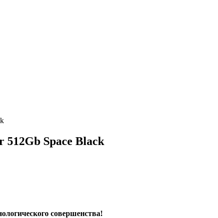
ck
ar 512Gb Space Black
хнологического совершенства!