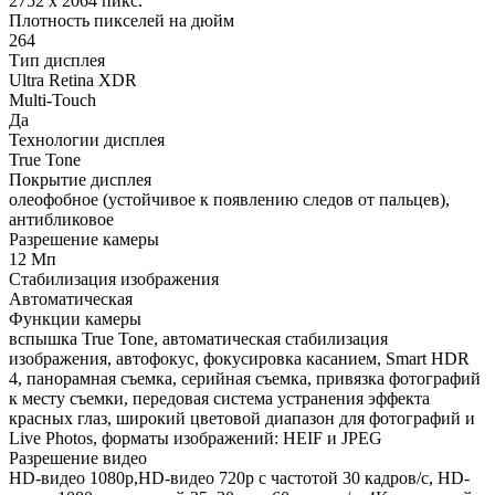
2752 x 2064 пикс.
Плотность пикселей на дюйм
264
Тип дисплея
Ultra Retina XDR
Multi-Touch
Да
Технологии дисплея
True Tone
Покрытие дисплея
олеофобное (устойчивое к появлению следов от пальцев),
антибликовое
Разрешение камеры
12 Мп
Стабилизация изображения
Автоматическая
Функции камеры
вспышка True Tone, автоматическая стабилизация
изображения, автофокус, фокусировка касанием, Smart HDR
4, панорамная съемка, серийная съемка, привязка фотографий
к месту съемки, передовая система устранения эффекта
красных глаз, широкий цветовой диапазон для фотографий и
Live Photos, форматы изображений: HEIF и JPEG
Разрешение видео
HD-видео 1080p,HD-видео 720p с частотой 30 кадров/с, HD-