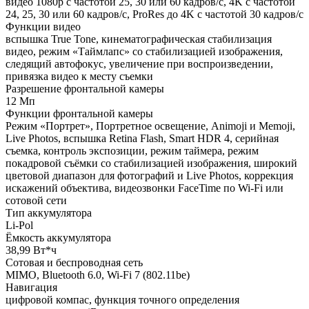
видео 1080p с частотой 25, 30 или 60 кадров/с, 4K с частотой
24, 25, 30 или 60 кадров/с, ProRes до 4K с частотой 30 кадров/с
Функции видео
вспышка True Tone, кинематографическая стабилизация
видео, режим «Таймлапс» со стабили­зацией изображения,
следящий автофокус, увеличение при воспроизведении,
привязка видео к месту съемки
Разрешение фронтальной камеры
12 Мп
Функции фронтальной камеры
Режим «Портрет», Портретное освещение, Animoji и Memoji,
Live Photos, вспышка Retina Flash, Smart HDR 4, серийная
съемка, контроль экспозиции, режим таймера, режим
покадровой съёмки со стабилизацией изображения, широкий
цветовой диапазон для фотографий и Live Photos, коррекция
искажений объектива, видеозвонки FaceTime по Wi‑Fi или
сотовой сети
Тип аккумулятора
Li-Pol
Ёмкость аккумулятора
38,99 Вт*ч
Сотовая и беспроводная сеть
MIMO, Bluetooth 6.0, Wi-Fi 7 (802.11be)
Навигация
цифровой компас, функция точного определения