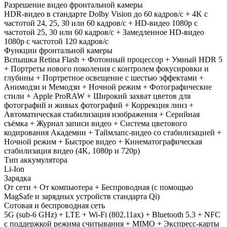
Разрешение видео фронтальной камеры
HDR‑видео в стандарте Dolby Vision до 60 кадров/ с + 4K с
частотой 24, 25, 30 или 60 кадров/ с + HD-видео 1080p с
частотой 25, 30 или 60 кадров/ с + Замедленное HD-видео
1080р c частотой 120 кадров/ с
Функции фронтальной камеры
Вспышка Retina Flash + Фотонный процессор + Умный HDR 5
+ Портреты нового поколения с контролем фокусировки и
глубины + Портретное освещение с шестью эффектами +
Анимодзи и Мемодзи + Ночной режим + Фотографические
стили + Apple ProRAW + Широкий захват цветов для
фотографий и живых фотографий + Коррекция линз +
Автоматическая стабилизация изображения + Серийная
съёмка + Журнал записи видео + Система цветового
кодирования Академии + Таймлапс-видео со стабилизацией +
Ночной режим + Быстрое видео + Кинематографическая
стабилизация видео (4K, 1080p и 720p)
Тип аккумулятора
Li-Ion
Зарядка
От сети + От компьютера + Беспроводная (с помощью
MagSafe и зарядных устройств стандарта Qi)
Сотовая и беспроводная сеть
5G (sub‑6 GHz) + LTE + Wi-Fi (802.11​ax) + Bluetooth 5.3 + NFC
с поддержкой режима считывания + MIMO + Экспресс‑карты