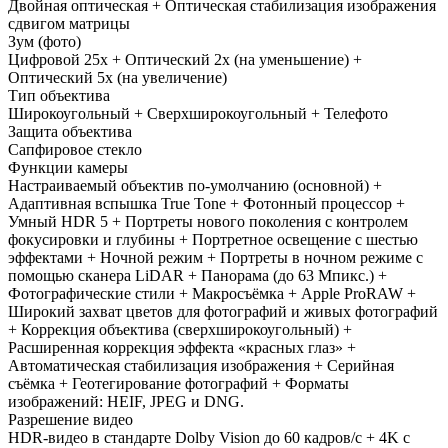
Двойная оптическая + Оптическая стабилизация изображения
сдвигом матрицы
Зум (фото)
Цифровой 25x + Оптический 2x (на уменьшение) +
Оптический 5x (на увеличение)
Тип объектива
Широкоугольный + Сверхширокоугольный + Телефото
Защита объектива
Сапфировое стекло
Функции камеры
Настраиваемый объектив по-умолчанию (основной) +
Адаптивная вспышка True Tone + Фотонный процессор +
Умный HDR 5 + Портреты нового поколения с контролем
фокусировки и глубины + Портретное освещение с шестью
эффектами + Ночной режим + Портреты в ночном режиме с
помощью сканера LiDAR + Панорама (до 63 Мпикс.) +
Фотографические стили + Макросъёмка + Apple ProRAW +
Широкий захват цветов для фотографий и живых фотографий
+ Коррекция объектива (сверхширокоугольный) +
Расширенная коррекция эффекта «красных глаз» +
Автоматическая стабилизация изображения + Серийная
съёмка + Геотегирование фотографий + Форматы
изображений: HEIF, JPEG и DNG.
Разрешение видео
HDR‑видео в стандарте Dolby Vision до 60 кадров/ с + 4K с