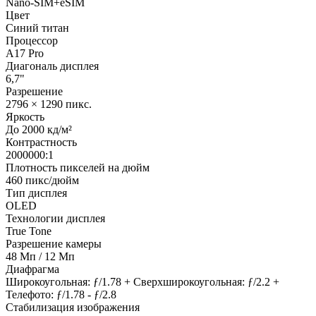
Nano-SIM+eSIM
Цвет
Синий титан
Процессор
A17 Pro
Диагональ дисплея
6,7"
Разрешение
2796 × 1290 пикс.
Яркость
До 2000 кд/м²
Контрастность
2000000:1
Плотность пикселей на дюйм
460 пикс/дюйм
Тип дисплея
OLED
Технологии дисплея
True Tone
Разрешение камеры
48 Мп / 12 Мп
Диафрагма
Широкоугольная: ƒ/1.78 + Сверхшироко­угольная: ƒ/2.2 +
Телефото: ƒ/1.78 - ƒ/2.8
Стабилизация изображения