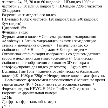
частотой 24, 25, 30 или 60 кадров/ с + HD-видео 1080p с
частотой 25, 30 или 60 кадров/ с + HD-видео 720p с частотой
30 кадров/ с
Разрешение замедленного видео
HD-видео 1080р c частотой 120 кадров/ с или 240 кадров/ с
Зум (видео)
Цифровой 15х
Функции видео
Журнал записи видео + Система цветового кодирования
«Academy» + Запись макро-видео, включая замедленную
съемку и замедленную съемку + Таймлапс-видео со
стабилизацией + Ночной режим + Быстрое видео +
Оптическая стабилизация изображения со сдвигом датчика
второго поколения для видео (основной) + Оптическая
стабилизация изображения со сдвигом 3D-сенсора и
автофокусировка для видео (телефото) + Аудио зум +
Вспышка True Tone + Кинематографическая стабилизация
видео (4K, 1080p и 720p) + Непрерывное видео с автофокусом
+ Возможность фотосъёмки с разрешением 8 Мпикс. во время
записи видео 4K. + Увеличение при воспроизведении +
Форматы видео: HEVC, H.264 и ProRes. + Стерео запись
Разрешение фронтальной камеры
12 Мп
Диафрагма фронтальной камеры
ƒ/1.9