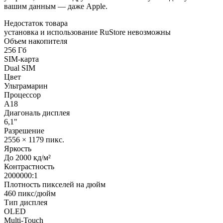
вашим данным — даже Apple.
Недостаток товара
установка и использование RuStore невозможны
Объем накопителя
256 Гб
SIM-карта
Dual SIM
Цвет
Ультрамарин
Процессор
A18
Диагональ дисплея
6,1"
Разрешение
2556 × 1179 пикс.
Яркость
До 2000 кд/м²
Контрастность
2000000:1
Плотность пикселей на дюйм
460 пикс/дюйм
Тип дисплея
OLED
Multi-Touch