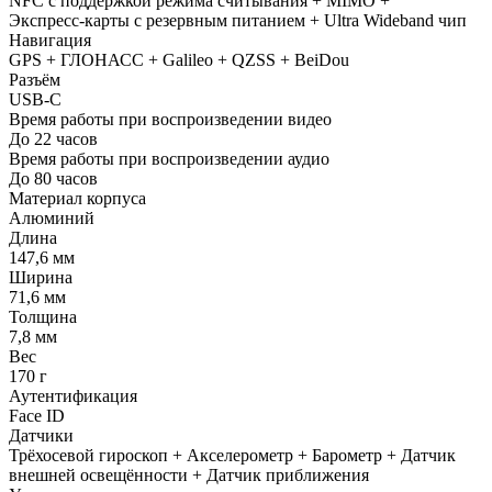
NFC с поддержкой режима считывания + MIMO +
Экспресс‑карты с резервным питанием + Ultra Wideband чип
Навигация
GPS + ГЛОНАСС + Galileo + QZSS + BeiDou
Разъём
USB‑C
Время работы при воспроизведении видео
До 22 часов
Время работы при воспроизведении аудио
До 80 часов
Материал корпуса
Алюминий
Длина
147,6 мм
Ширина
71,6 мм
Толщина
7,8 мм
Вес
170 г
Аутентификация
Face ID
Датчики
Трёхосевой гироскоп + Акселерометр + Барометр + Датчик
внешней освещённости + Датчик приближения