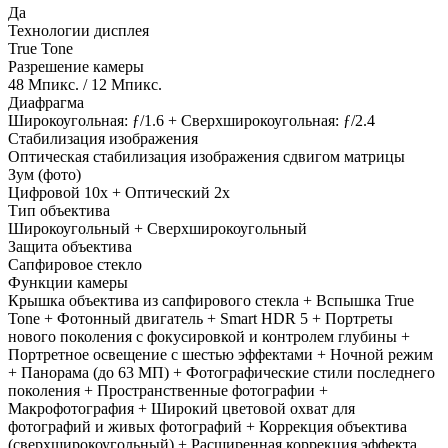
Да
Технологии дисплея
True Tone
Разрешение камеры
48 Мпикс. / 12 Мпикс.
Диафрагма
Широкоугольная: ƒ/1.6 + Сверхшироко­угольная: ƒ/2.4
Стабилизация изображения
Оптическая стабилизация изображения сдвигом матрицы
Зум (фото)
Цифровой 10x + Оптический 2x
Тип объектива
Широкоугольный + Сверхширокоугольный
Защита объектива
Сапфировое стекло
Функции камеры
Крышка объектива из сапфирового стекла + Вспышка True
Tone + Фотонный двигатель + Smart HDR 5 + Портреты
нового поколения с фокусировкой и контролем глубины +
Портретное освещение с шестью эффектами + Ночной режим
+ Панорама (до 63 МП) + Фотографические стили последнего
поколения + Пространственные фотографии +
Макрофотография + Широкий цветовой охват для
фотографий и живых фотографий + Коррекция объектива
(сверхширокоугольный) + Расширенная коррекция эффекта