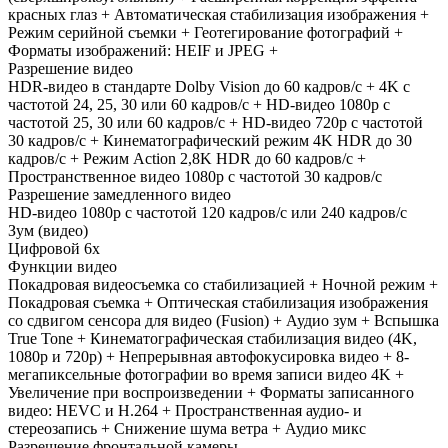
красных глаз + Автоматическая стабилизация изображения +
Режим серийной съемки + Геотегирование фотографий +
Форматы изображений: HEIF и JPEG +
Разрешение видео
HDR‑видео в стандарте Dolby Vision до 60 кадров/ с + 4K с
частотой 24, 25, 30 или 60 кадров/ с + HD-видео 1080p с
частотой 25, 30 или 60 кадров/ с + HD-видео 720p с частотой
30 кадров/ с + Кинематографический режим 4K HDR до 30
кадров/ с + Режим Action 2,8K HDR до 60 кадров/ с +
Пространственное видео 1080p с частотой 30 кадров/ с
Разрешение замедленного видео
HD-видео 1080р c частотой 120 кадров/ с или 240 кадров/ с
Зум (видео)
Цифровой 6х
Функции видео
Покадровая видеосъемка со стабилизацией + Ночной режим +
Покадровая съемка + Оптическая стабилизация изображения
со сдвигом сенсора для видео (Fusion) + Аудио зум + Вспышка
True Tone + Кинематографическая стабилизация видео (4K,
1080p и 720p) + Непрерывная автофокусировка видео + 8-
мегапиксельные фотографии во время записи видео 4K +
Увеличение при воспроизведении + Форматы записанного
видео: HEVC и H.264 + Пространственная аудио- и
стереозапись + Снижение шума ветра + Аудио микс
Разрешение фронтальной камеры