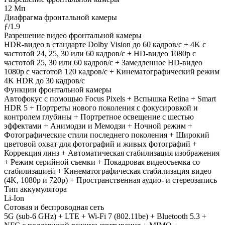
12 Мп
Диафрагма фронтальной камеры
ƒ/1.9
Разрешение видео фронтальной камеры
HDR‑видео в стандарте Dolby Vision до 60 кадров/ с + 4K с
частотой 24, 25, 30 или 60 кадров/ с + HD-видео 1080p с
частотой 25, 30 или 60 кадров/ с + Замедленное HD-видео
1080р c частотой 120 кадров/ с + Кинематографический режим
4K HDR до 30 кадров/ с
Функции фронтальной камеры
Автофокус с помощью Focus Pixels + Вспышка Retina + Smart
HDR 5 + Портреты нового поколения с фокусировкой и
контролем глубины + Портретное освещение с шестью
эффектами + Анимодзи и Мемодзи + Ночной режим +
Фотографические стили последнего поколения + Широкий
цветовой охват для фотографий и живых фотографий +
Коррекция линз + Автоматическая стабилизация изображения
+ Режим серийной съемки + Покадровая видеосъемка со
стабилизацией + Кинематографическая стабилизация видео
(4K, 1080p и 720p) + Пространственная аудио- и стереозапись
Тип аккумулятора
Li-Ion
Сотовая и беспроводная сеть
5G (sub‑6 GHz) + LTE + Wi-Fi 7 (802.11be) + Bluetooth 5.3 +