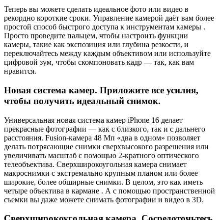
Теперь вы можете сделать идеальное фото или видео в
рекордно короткие сроки. Управление камерой даёт вам более
простой способ быстрого доступа к инструментам камеры .
Просто проведите пальцем, чтобы настроить функции
камеры, такие как экспозиция или глубина резкости, и
переключайтесь между каждым объективом или используйте
цифровой зум, чтобы скомпоновать кадр — так, как вам
нравится.
Новая система камер. Приложите все усилия,
чтобы получить идеальный снимок.
Универсальная новая система камер iPhone 16 делает
прекрасные фотографии — как с близкого, так и с дальнего
расстояния. Fusion-камера 48 Мп «два в одном» позволяет
делать потрясающие снимки сверхвысокого разрешения или
увеличивать масштаб с помощью 2-кратного оптического
телеобъектива. Сверхширокоугольная камера снимает
макроснимки с экстремально крупным планом или более
широкие, более обширные снимки. В целом, это как иметь
четыре объектива в кармане . А с помощью пространственной
съемки вы даже можете снимать фотографии и видео в 3D.
Сверхширокоугольная камера. Сосредоточьтесь