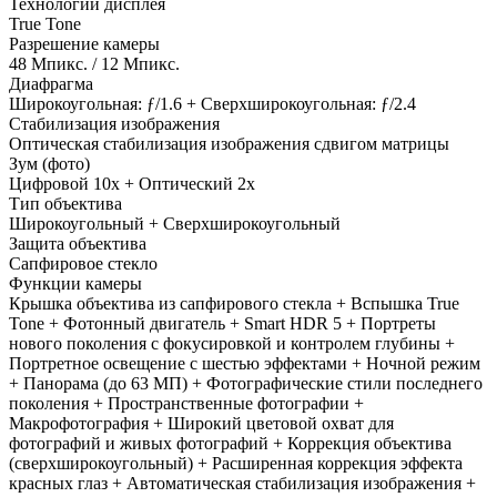
Технологии дисплея
True Tone
Разрешение камеры
48 Мпикс. / 12 Мпикс.
Диафрагма
Широкоугольная: ƒ/1.6 + Сверхшироко­угольная: ƒ/2.4
Стабилизация изображения
Оптическая стабилизация изображения сдвигом матрицы
Зум (фото)
Цифровой 10x + Оптический 2x
Тип объектива
Широкоугольный + Сверхширокоугольный
Защита объектива
Сапфировое стекло
Функции камеры
Крышка объектива из сапфирового стекла + Вспышка True
Tone + Фотонный двигатель + Smart HDR 5 + Портреты
нового поколения с фокусировкой и контролем глубины +
Портретное освещение с шестью эффектами + Ночной режим
+ Панорама (до 63 МП) + Фотографические стили последнего
поколения + Пространственные фотографии +
Макрофотография + Широкий цветовой охват для
фотографий и живых фотографий + Коррекция объектива
(сверхширокоугольный) + Расширенная коррекция эффекта
красных глаз + Автоматическая стабилизация изображения +