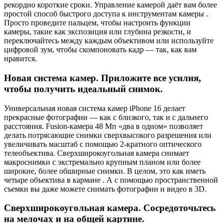
рекордно короткие сроки. Управление камерой даёт вам более
простой способ быстрого доступа к инструментам камеры .
Просто проведите пальцем, чтобы настроить функции
камеры, такие как экспозиция или глубина резкости, и
переключайтесь между каждым объективом или используйте
цифровой зум, чтобы скомпоновать кадр — так, как вам
нравится.
Новая система камер. Приложите все усилия,
чтобы получить идеальный снимок.
Универсальная новая система камер iPhone 16 делает
прекрасные фотографии — как с близкого, так и с дальнего
расстояния. Fusion-камера 48 Мп «два в одном» позволяет
делать потрясающие снимки сверхвысокого разрешения или
увеличивать масштаб с помощью 2-кратного оптического
телеобъектива. Сверхширокоугольная камера снимает
макроснимки с экстремально крупным планом или более
широкие, более обширные снимки. В целом, это как иметь
четыре объектива в кармане . А с помощью пространственной
съемки вы даже можете снимать фотографии и видео в 3D.
Сверхширокоугольная камера. Сосредоточьтесь
на мелочах и на общей картине.