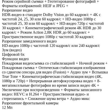
Режим серийной съемки + Геотегирование фотографий +
Форматы изображений: HEIF и JPEG +
Разрешение видео
HDR‑видео в стандарте Dolby Vision до 60 кадров/ с + 4K с
частотой 24, 25, 30 или 60 кадров/ с + HD-видео 1080p с
частотой 25, 30 или 60 кадров/ с + HD-видео 720p с частотой
30 кадров/ с + Кинематографический режим 4K HDR до 30
кадров/ с + Режим Action 2,8K HDR до 60 кадров/ с +
Пространственное видео 1080p с частотой 30 кадров/ с
Разрешение замедленного видео
HD-видео 1080р c частотой 120 кадров/ с или 240 кадров/ с
Зум (видео)
Цифровой 6х
Функции видео
Покадровая видеосъемка со стабилизацией + Ночной режим +
Покадровая съемка + Оптическая стабилизация изображения
со сдвигом сенсора для видео (Fusion) + Аудио зум + Вспышка
True Tone + Кинематографическая стабилизация видео (4K,
1080p и 720p) + Непрерывная автофокусировка видео + 8-
мегапиксельные фотографии во время записи видео 4K +
Увеличение при воспроизведении + Форматы записанного
видео: HEVC и H.264 + Пространственная аудио- и
стереозапись + Снижение шума ветра + Аудио микс
Разрешение фронтальной камеры
12 Мп