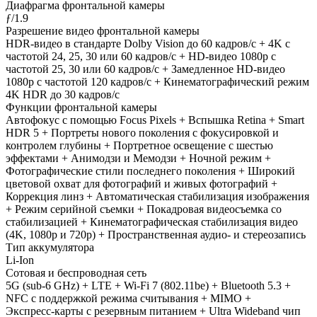
Диафрагма фронтальной камеры
ƒ/1.9
Разрешение видео фронтальной камеры
HDR‑видео в стандарте Dolby Vision до 60 кадров/ с + 4K с
частотой 24, 25, 30 или 60 кадров/ с + HD-видео 1080p с
частотой 25, 30 или 60 кадров/ с + Замедленное HD-видео
1080р c частотой 120 кадров/ с + Кинематографический режим
4K HDR до 30 кадров/ с
Функции фронтальной камеры
Автофокус с помощью Focus Pixels + Вспышка Retina + Smart
HDR 5 + Портреты нового поколения с фокусировкой и
контролем глубины + Портретное освещение с шестью
эффектами + Анимодзи и Мемодзи + Ночной режим +
Фотографические стили последнего поколения + Широкий
цветовой охват для фотографий и живых фотографий +
Коррекция линз + Автоматическая стабилизация изображения
+ Режим серийной съемки + Покадровая видеосъемка со
стабилизацией + Кинематографическая стабилизация видео
(4K, 1080p и 720p) + Пространственная аудио- и стереозапись
Тип аккумулятора
Li-Ion
Сотовая и беспроводная сеть
5G (sub‑6 GHz) + LTE + Wi-Fi 7 (802.11be) + Bluetooth 5.3 +
NFC с поддержкой режима считывания + MIMO +
Экспресс‑карты с резервным питанием + Ultra Wideband чип