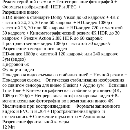
Режим серийной съемки + Геотегирование фотографий +
Форматы изображений: HEIF и JPEG +
Разрешение видео
HDR‑видео в стандарте Dolby Vision до 60 кадров/ с + 4K с
частотой 24, 25, 30 или 60 кадров/ с + HD-видео 1080p с
частотой 25, 30 или 60 кадров/ с + HD-видео 720p с частотой
30 кадров/ с + Кинематографический режим 4K HDR до 30
кадров/ с + Режим Action 2,8K HDR до 60 кадров/ с +
Пространственное видео 1080p с частотой 30 кадров/ с
Разрешение замедленного видео
HD-видео 1080р c частотой 120 кадров/ с или 240 кадров/ с
Зум (видео)
Цифровой 6х
Функции видео
Покадровая видеосъемка со стабилизацией + Ночной режим +
Покадровая съемка + Оптическая стабилизация изображения
со сдвигом сенсора для видео (Fusion) + Аудио зум + Вспышка
True Tone + Кинематографическая стабилизация видео (4K,
1080p и 720p) + Непрерывная автофокусировка видео + 8-
мегапиксельные фотографии во время записи видео 4K +
Увеличение при воспроизведении + Форматы записанного
видео: HEVC и H.264 + Пространственная аудио- и
стереозапись + Снижение шума ветра + Аудио микс
Разрешение фронтальной камеры
12 Мп