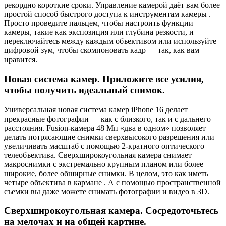
рекордно короткие сроки. Управление камерой даёт вам более
простой способ быстрого доступа к инструментам камеры .
Просто проведите пальцем, чтобы настроить функции
камеры, такие как экспозиция или глубина резкости, и
переключайтесь между каждым объективом или используйте
цифровой зум, чтобы скомпоновать кадр — так, как вам
нравится.
Новая система камер. Приложите все усилия,
чтобы получить идеальный снимок.
Универсальная новая система камер iPhone 16 делает
прекрасные фотографии — как с близкого, так и с дальнего
расстояния. Fusion-камера 48 Мп «два в одном» позволяет
делать потрясающие снимки сверхвысокого разрешения или
увеличивать масштаб с помощью 2-кратного оптического
телеобъектива. Сверхширокоугольная камера снимает
макроснимки с экстремально крупным планом или более
широкие, более обширные снимки. В целом, это как иметь
четыре объектива в кармане . А с помощью пространственной
съемки вы даже можете снимать фотографии и видео в 3D.
Сверхширокоугольная камера. Сосредоточьтесь
на мелочах и на общей картине.