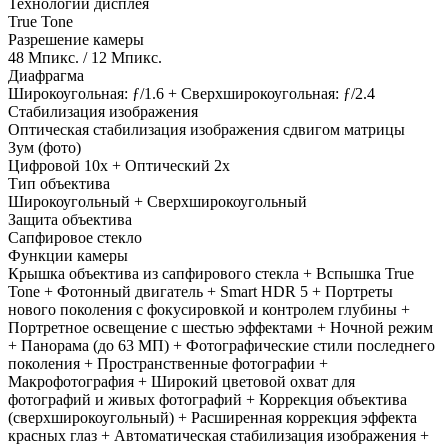
Технологии дисплея
True Tone
Разрешение камеры
48 Мпикс. / 12 Мпикс.
Диафрагма
Широкоугольная: ƒ/1.6 + Сверхшироко­угольная: ƒ/2.4
Стабилизация изображения
Оптическая стабилизация изображения сдвигом матрицы
Зум (фото)
Цифровой 10x + Оптический 2x
Тип объектива
Широкоугольный + Сверхширокоугольный
Защита объектива
Сапфировое стекло
Функции камеры
Крышка объектива из сапфирового стекла + Вспышка True
Tone + Фотонный двигатель + Smart HDR 5 + Портреты
нового поколения с фокусировкой и контролем глубины +
Портретное освещение с шестью эффектами + Ночной режим
+ Панорама (до 63 МП) + Фотографические стили последнего
поколения + Пространственные фотографии +
Макрофотография + Широкий цветовой охват для
фотографий и живых фотографий + Коррекция объектива
(сверхширокоугольный) + Расширенная коррекция эффекта
красных глаз + Автоматическая стабилизация изображения +