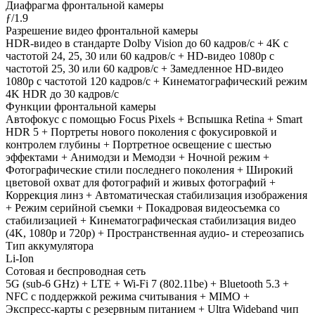
Диафрагма фронтальной камеры
ƒ/1.9
Разрешение видео фронтальной камеры
HDR‑видео в стандарте Dolby Vision до 60 кадров/ с + 4K с
частотой 24, 25, 30 или 60 кадров/ с + HD-видео 1080p с
частотой 25, 30 или 60 кадров/ с + Замедленное HD-видео
1080р c частотой 120 кадров/ с + Кинематографический режим
4K HDR до 30 кадров/ с
Функции фронтальной камеры
Автофокус с помощью Focus Pixels + Вспышка Retina + Smart
HDR 5 + Портреты нового поколения с фокусировкой и
контролем глубины + Портретное освещение с шестью
эффектами + Анимодзи и Мемодзи + Ночной режим +
Фотографические стили последнего поколения + Широкий
цветовой охват для фотографий и живых фотографий +
Коррекция линз + Автоматическая стабилизация изображения
+ Режим серийной съемки + Покадровая видеосъемка со
стабилизацией + Кинематографическая стабилизация видео
(4K, 1080p и 720p) + Пространственная аудио- и стереозапись
Тип аккумулятора
Li-Ion
Сотовая и беспроводная сеть
5G (sub‑6 GHz) + LTE + Wi-Fi 7 (802.11be) + Bluetooth 5.3 +
NFC с поддержкой режима считывания + MIMO +
Экспресс‑карты с резервным питанием + Ultra Wideband чип