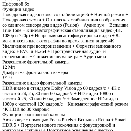
Цифровой 6х
Функции видео
Покадровая видеосъемка со стабилизацией + Ночной режим +
Покадровая съемка + Оптическая стабилизация изображения
со сдвигом сенсора для видео (Fusion) + Аудио зум + Вспышка
True Tone + Кинематографическая стабилизация видео (4K,
1080p и 720p) + Непрерывная автофокусировка видео + 8-
мегапиксельные фотографии во время записи видео 4K +
Увеличение при воспроизведении + Форматы записанного
видео: HEVC и H.264 + Пространственная аудио- и
стереозапись + Снижение шума ветра + Аудио микс
Разрешение фронтальной камеры
12 Мп
Диафрагма фронтальной камеры
ƒ/1.9
Разрешение видео фронтальной камеры
HDR‑видео в стандарте Dolby Vision до 60 кадров/ с + 4K с
частотой 24, 25, 30 или 60 кадров/ с + HD-видео 1080p с
частотой 25, 30 или 60 кадров/ с + Замедленное HD-видео
1080р c частотой 120 кадров/ с + Кинематографический режим
4K HDR до 30 кадров/ с
Функции фронтальной камеры
Автофокус с помощью Focus Pixels + Вспышка Retina + Smart
HDR 5 + Портреты нового поколения с фокусировкой и
контролем глубины + Портретное освещение с шестью