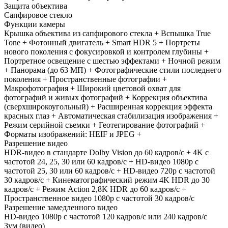
Защита объектива
Сапфировое стекло
Функции камеры
Крышка объектива из сапфирового стекла + Вспышка True
Tone + Фотонный двигатель + Smart HDR 5 + Портреты
нового поколения с фокусировкой и контролем глубины +
Портретное освещение с шестью эффектами + Ночной режим
+ Панорама (до 63 МП) + Фотографические стили последнего
поколения + Пространственные фотографии +
Макрофотография + Широкий цветовой охват для
фотографий и живых фотографий + Коррекция объектива
(сверхширокоугольный) + Расширенная коррекция эффекта
красных глаз + Автоматическая стабилизация изображения +
Режим серийной съемки + Геотегирование фотографий +
Форматы изображений: HEIF и JPEG +
Разрешение видео
HDR‑видео в стандарте Dolby Vision до 60 кадров/ с + 4K с
частотой 24, 25, 30 или 60 кадров/ с + HD-видео 1080p с
частотой 25, 30 или 60 кадров/ с + HD-видео 720p с частотой
30 кадров/ с + Кинематографический режим 4K HDR до 30
кадров/ с + Режим Action 2,8K HDR до 60 кадров/ с +
Пространственное видео 1080p с частотой 30 кадров/ с
Разрешение замедленного видео
HD-видео 1080р c частотой 120 кадров/ с или 240 кадров/ с
Зум (видео)