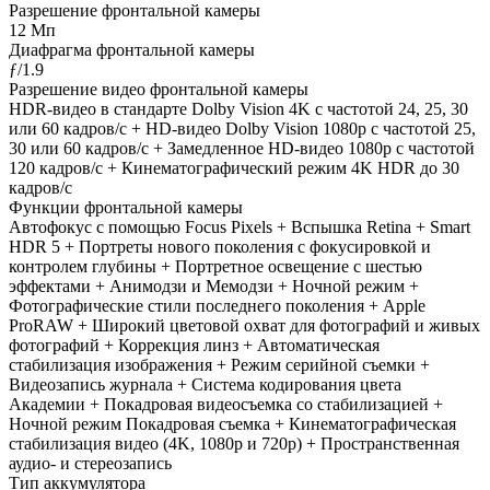
Разрешение фронтальной камеры
12 Мп
Диафрагма фронтальной камеры
ƒ/1.9
Разрешение видео фронтальной камеры
HDR‑видео в стандарте Dolby Vision 4K с частотой 24, 25, 30
или 60 кадров/ с + HD-видео Dolby Vision 1080p с частотой 25,
30 или 60 кадров/ с + Замедленное HD-видео 1080р c частотой
120 кадров/ с + Кинематографический режим 4K HDR до 30
кадров/ с
Функции фронтальной камеры
Автофокус с помощью Focus Pixels + Вспышка Retina + Smart
HDR 5 + Портреты нового поколения с фокусировкой и
контролем глубины + Портретное освещение с шестью
эффектами + Анимодзи и Мемодзи + Ночной режим +
Фотографические стили последнего поколения + Apple
ProRAW + Широкий цветовой охват для фотографий и живых
фотографий + Коррекция линз + Автоматическая
стабилизация изображения + Режим серийной съемки +
Видеозапись журнала + Система кодирования цвета
Академии + Покадровая видеосъемка со стабилизацией +
Ночной режим Покадровая съемка + Кинематографическая
стабилизация видео (4K, 1080p и 720p) + Пространственная
аудио- и стереозапись
Тип аккумулятора