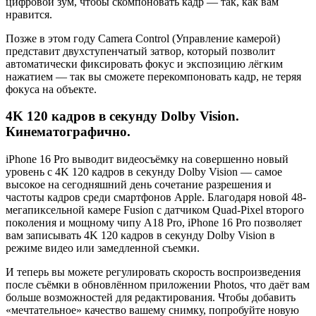
цифровой зум, чтобы скомпоновать кадр — так, как вам
нравится.
Позже в этом году Camera Control (Управление камерой)
представит двухступенчатый затвор, который позволит
автоматически фиксировать фокус и экспозицию лёгким
нажатием — так вы сможете перекомпоновать кадр, не теряя
фокуса на объекте.
4K 120 кадров в секунду Dolby Vision.
Кинематографично.
iPhone 16 Pro выводит видеосъёмку на совершенно новый
уровень с 4K 120 кадров в секунду Dolby Vision — самое
высокое на сегодняшний день сочетание разрешения и
частоты кадров среди смартфонов Apple. Благодаря новой 48-
мегапиксельной камере Fusion с датчиком Quad-Pixel второго
поколения и мощному чипу A18 Pro, iPhone 16 Pro позволяет
вам записывать 4K 120 кадров в секунду Dolby Vision в
режиме видео или замедленной съемки.
И теперь вы можете регулировать скорость воспроизведения
после съёмки в обновлённом приложении Photos, что даёт вам
больше возможностей для редактирования. Чтобы добавить
«мечтательное» качество вашему снимку, попробуйте новую