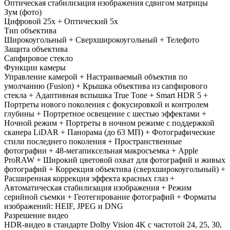
Оптическая стабилизация изображения сдвигом матрицы
Зум (фото)
Цифровой 25x + Оптический 5x
Тип объектива
Широкоугольный + Сверхширокоугольный + Телефото
Защита объектива
Сапфировое стекло
Функции камеры
Управление камерой + Настраиваемый объектив по
умолчанию (Fusion) + Крышка объектива из сапфирового
стекла + Адаптивная вспышка True Tone + Smart HDR 5 +
Портреты нового поколения с фокусировкой и контролем
глубины + Портретное освещение с шестью эффектами +
Ночной режим + Портреты в ночном режиме с поддержкой
сканера LiDAR + Панорама (до 63 МП) + Фотографические
стили последнего поколения + Пространственные
фотографии + 48-мегапиксельная макросъемка + Apple
ProRAW + Широкий цветовой охват для фотографий и живых
фотографий + Коррекция объектива (сверхширокоугольный) +
Расширенная коррекция эффекта красных глаз +
Автоматическая стабилизация изображения + Режим
серийной съемки + Геотегирование фотографий + Форматы
изображений: HEIF, JPEG и DNG
Разрешение видео
HDR‑видео в стандарте Dolby Vision 4K с частотой 24, 25, 30,