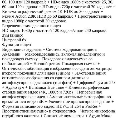
60, 100 или 120 кадров/ с + HD-видео 1080p с частотой 25, 30,
60 или 120 кадров/ с + HD-видео 720p с частотой 30 кадров/ с +
Кинематографический режим 4K HDR до 30 кадров/ с +
Режим Action 2,8K HDR до 60 кадров/ с + Пространственное
видео 1080p с частотой 30 кадров/ с
Разрешение замедленного видео
HD-видео 1080р c частотой 120 кадров/ с или 240 кадров/ с
Зум (видео)
Цифровой 6х
Функции видео
Видеозапись журнала + Система кодирования цвета
Академии + Макровидеозапись, включая замедленную и
покадровую съемку + Покадровая видеосъемка со
стабилизацией + Ночной режим Покадровая съемка +
Оптическая стабилизация изображения со сдвигом матрицы
второго поколения для видео (Fusion) + 3D-стабилизация
оптического изображения со сдвигом датчика и
автофокусировка для видео (телефото) + Цифровой зум до 25x
+ Аудио зум + Вспышка True Tone + Кинематографическая
стабилизация видео (4K, 1080p и 720p) + Непрерывная
автофокусировка видео + 8-мегапиксельные фотографии во
время записи видео 4K + Увеличение при воспроизведении +
Форматы записанного видео: HEVC, H.264 и ProRes +
Пространственная аудио- и стереозапись + Четыре микрофона
студийного качества + Снижение шума ветра + Аудио Микс