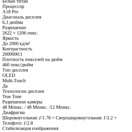
Белый титан
Процессор
A18 Pro
Диагональ дисплея
6,3 дюйма
Разрешение
2622 × 1206 пикс.
Яркость
До 2000 кд/м²
Контрастность
2000000:1
Плотность пикселей на дюйм
460 пикс/дюйм
Тип дисплея
OLED
Multi-Touch
Да
Технологии дисплея
True Tone
Разрешение камеры
48 Мпикс. / 48 Мпикс. /12 Мпикс.
Диафрагма
Широкоугольная: ƒ/1.78 + Сверхшироко­угольная: ƒ/2.2 +
Телефото: ƒ/2.8
Стабилизация изображения