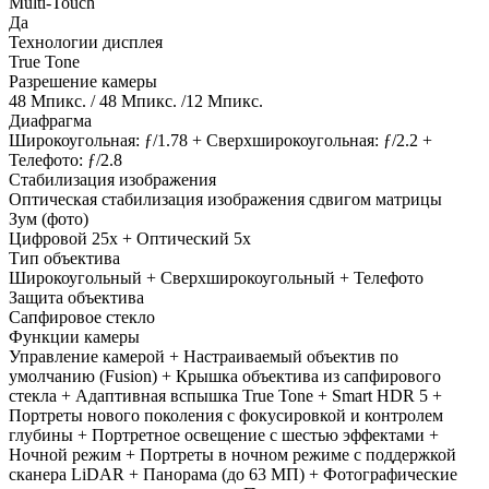
Multi-Touch
Да
Технологии дисплея
True Tone
Разрешение камеры
48 Мпикс. / 48 Мпикс. /12 Мпикс.
Диафрагма
Широкоугольная: ƒ/1.78 + Сверхшироко­угольная: ƒ/2.2 +
Телефото: ƒ/2.8
Стабилизация изображения
Оптическая стабилизация изображения сдвигом матрицы
Зум (фото)
Цифровой 25x + Оптический 5x
Тип объектива
Широкоугольный + Сверхширокоугольный + Телефото
Защита объектива
Сапфировое стекло
Функции камеры
Управление камерой + Настраиваемый объектив по
умолчанию (Fusion) + Крышка объектива из сапфирового
стекла + Адаптивная вспышка True Tone + Smart HDR 5 +
Портреты нового поколения с фокусировкой и контролем
глубины + Портретное освещение с шестью эффектами +
Ночной режим + Портреты в ночном режиме с поддержкой
сканера LiDAR + Панорама (до 63 МП) + Фотографические