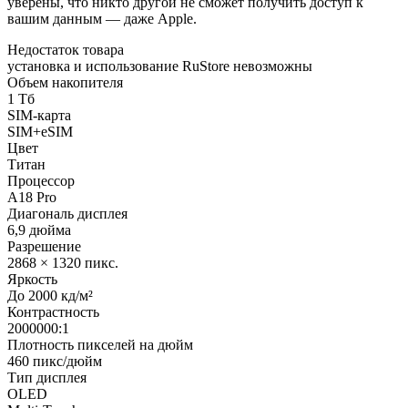
уверены, что никто другой не сможет получить доступ к
вашим данным — даже Apple.
Недостаток товара
установка и использование RuStore невозможны
Объем накопителя
1 Тб
SIM-карта
SIM+eSIM
Цвет
Титан
Процессор
A18 Pro
Диагональ дисплея
6,9 дюйма
Разрешение
2868 × 1320 пикс.
Яркость
До 2000 кд/м²
Контрастность
2000000:1
Плотность пикселей на дюйм
460 пикс/дюйм
Тип дисплея
OLED