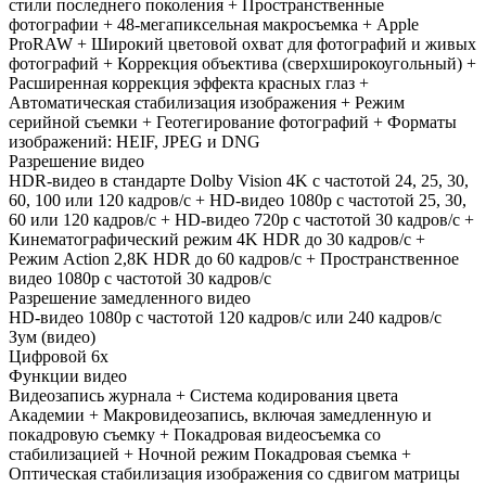
стили последнего поколения + Пространственные
фотографии + 48-мегапиксельная макросъемка + Apple
ProRAW + Широкий цветовой охват для фотографий и живых
фотографий + Коррекция объектива (сверхширокоугольный) +
Расширенная коррекция эффекта красных глаз +
Автоматическая стабилизация изображения + Режим
серийной съемки + Геотегирование фотографий + Форматы
изображений: HEIF, JPEG и DNG
Разрешение видео
HDR‑видео в стандарте Dolby Vision 4K с частотой 24, 25, 30,
60, 100 или 120 кадров/ с + HD-видео 1080p с частотой 25, 30,
60 или 120 кадров/ с + HD-видео 720p с частотой 30 кадров/ с +
Кинематографический режим 4K HDR до 30 кадров/ с +
Режим Action 2,8K HDR до 60 кадров/ с + Пространственное
видео 1080p с частотой 30 кадров/ с
Разрешение замедленного видео
HD-видео 1080р c частотой 120 кадров/ с или 240 кадров/ с
Зум (видео)
Цифровой 6х
Функции видео
Видеозапись журнала + Система кодирования цвета
Академии + Макровидеозапись, включая замедленную и
покадровую съемку + Покадровая видеосъемка со
стабилизацией + Ночной режим Покадровая съемка +
Оптическая стабилизация изображения со сдвигом матрицы