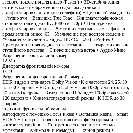
второго поколения для видео (Fusion) + 3D-стабилизация
оптического изображения со сдвигом датчика и
автофокусировка для видео (телефото) + Цифровой зум до 25x
+ Аудио зум + Вспышка True Tone + Кинематографическая
стабилизация видео (4K, 1080p и 720p) + Непрерывная
автофокусировка видео + 8-мегапиксельные фотографии во
время записи видео 4K + Увеличение при воспроизведении +
Форматы записанного видео: HEVC, H.264 и ProRes +
Пространственная аудио- и стереозапись + Четыре микрофона
студийного качества + Снижение шума ветра + Аудио Микс
Разрешение фронтальной камеры
12 Мп
Диафрагма фронтальной камеры
ƒ/1.9
Разрешение видео фронтальной камеры
HDR‑видео в стандарте Dolby Vision 4K с частотой 24, 25, 30
или 60 кадров/ с + HD-видео Dolby Vision 1080p с частотой 25,
30 или 60 кадров/ с + Замедленное HD-видео 1080р c частотой
120 кадров/ с + Кинематографический режим 4K HDR до 30
кадров/ с
Функции фронтальной камеры
Автофокус с помощью Focus Pixels + Вспышка Retina + Smart
HDR 5 + Портреты нового поколения с фокусировкой и
контролем глубины + Портретное освещение с шестью
эффектами + Анимодзи и Мемодзи + Ночной режим +