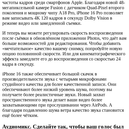
частоты кадров среди смартфонов Apple. Благодаря новой 48-
мегапиксельной камере Fusion с датчиком Quad-Pixel второго
поколения и мощному чипу A18 Pro, iPhone 16 Pro позволяет
вам записывать 4K 120 кадров в секунду Dolby Vision в
режиме видео или замедленной съемки.
И теперь вы можете регулировать скорость воспроизведения
после съёмки в обновлённом приложении Photos, что даёт вам
больше возможностей для редактирования. Чтобы добавить
«мечтательное» качество вашему снимку, попробуйте новую
опцию половинной скорости. Или для кинематографического
эффекта замедлите его до воспроизведения со скоростью 24
кадра в секунду.
iPhone 16 также обеспечивает большой скачок в
производительности звука с четырьмя микрофонами
студийного качества для более качественной записи. Они
обеспечивают более низкий уровень шума, поэтому вы
получаете более реалистичные звуки. Новый захват
пространственного звука делает ваши видео более
захватывающими при прослушивании через AirPods. А
благодаря подавлению шума ветра качество звука становится
ещё более чётким.
Аудиомикс. Сделайте так, чтобы ваш голос был