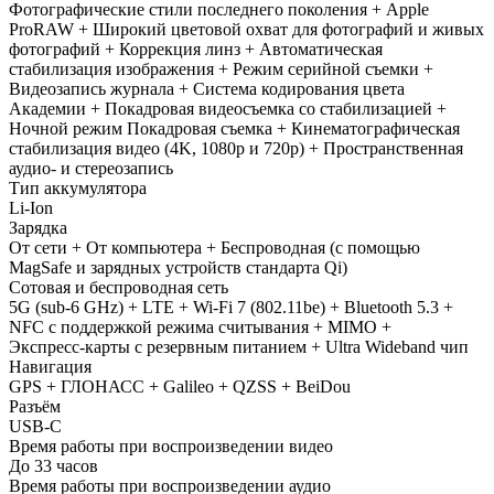
Фотографические стили последнего поколения + Apple
ProRAW + Широкий цветовой охват для фотографий и живых
фотографий + Коррекция линз + Автоматическая
стабилизация изображения + Режим серийной съемки +
Видеозапись журнала + Система кодирования цвета
Академии + Покадровая видеосъемка со стабилизацией +
Ночной режим Покадровая съемка + Кинематографическая
стабилизация видео (4K, 1080p и 720p) + Пространственная
аудио- и стереозапись
Тип аккумулятора
Li-Ion
Зарядка
От сети + От компьютера + Беспроводная (с помощью
MagSafe и зарядных устройств стандарта Qi)
Сотовая и беспроводная сеть
5G (sub‑6 GHz) + LTE + Wi-Fi 7 (802.11be) + Bluetooth 5.3 +
NFC с поддержкой режима считывания + MIMO +
Экспресс‑карты с резервным питанием + Ultra Wideband чип
Навигация
GPS + ГЛОНАСС + Galileo + QZSS + BeiDou
Разъём
USB‑C
Время работы при воспроизведении видео
До 33 часов
Время работы при воспроизведении аудио