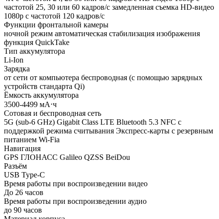
частотой 25, 30 или 60 кадров/с замедленная съемка HD-видео
1080p с частотой 120 кадров/с
Функции фронтальной камеры
ночной режим автоматическая стабилизация изображения
функция QuickTake
Тип аккумулятора
Li-Ion
Зарядка
от сети от компьютера беспроводная (с помощью зарядных
устройств стандарта Qi)
Ёмкость аккумулятора
3500-4499 мА⋅ч
Сотовая и беспроводная сеть
5G (sub‑6 GHz) Gigabit Class LTE Bluetooth 5.3 NFC с
поддержкой режима считывания Экспресс‑карты с резервным
питанием Wi-Fiа
Навигация
GPS ГЛОНАСС Galileo QZSS BeiDou
Разъём
USB Type-C
Время работы при воспроизведении видео
До 26 часов
Время работы при воспроизведении аудио
до 90 часов
Материал корпуса