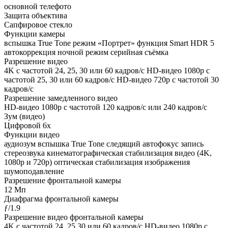
основной телефото
Защита объектива
Сапфировое стекло
Функции камеры
вспышка True Tone режим «Портрет» функция Smart HDR 5
автокоррекция ночной режим серийная съëмка
Разрешение видео
4K с частотой 24, 25, 30 или 60 кадров/ с HD-видео 1080p с
частотой 25, 30 или 60 кадров/ с HD-видео 720p с частотой 30
кадров/ с
Разрешение замедленного видео
HD-видео 1080р c частотой 120 кадров/ с или 240 кадров/ с
Зум (видео)
Цифровой 6х
Функции видео
аудиозум вспышка True Tone следящий автофокус запись
стереозвука кинематографическая стабилизация видео (4K,
1080p и 720p) оптическая стабилизация изображения
шумоподавление
Разрешение фронтальной камеры
12 Мп
Диафрагма фронтальной камеры
ƒ/1.9
Разрешение видео фронтальной камеры
4K с частотой 24, 25 30 или 60 кадров/с HD-видео 1080p с