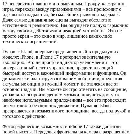
17 невероятно плавным и отзывчивым. Прокрутка страниц,
игры, переходы между приложениями – все происходит с
идеальной гладкостью, без малейших рывков и задержек.
Даже самые динамичные сцены выглядят абсолютно
естественно и реалистично. Вы ощущаете полную гармонию
между своими действиями и реакцией устройства. Это не
просто экран – это окно в мир, лишенное каких-либо
технических ограничений.
Dynamic Island, впервые представленный в предыдущих
моделях iPhone, в iPhone 17 претерпел значительную
эволюцию. Это не просто индикатор уведомлений – это
интерактивный центр управления, предоставляющий
быстрый доступ к важнейшей информации и функциям. Он
динамически адаптируется к вашим действиям, предлагая
актуальные опции в нужный момент, не отвлекая вас от
основной задачи. Вы можете быстро ответить на сообщение,
управлять воспроизведением музыки, получить доступ к
наиболее используемым приложениям – все это происходит
интуитивно и без лишних движений. Dynamic Island
превращается в незаменимого помощника, всегда под рукой и
готового к действию.
Фотографические возможности iPhone 17 также достигли
новой высоты. Передовая фронтальная камера с разрешением