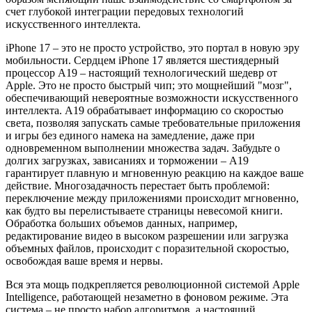
счет глубокой интеграции передовых технологий
искусственного интеллекта.
iPhone 17 – это не просто устройство, это портал в новую эру
мобильности. Сердцем iPhone 17 является шестиядерный
процессор A19 – настоящий технологический шедевр от
Apple. Это не просто быстрый чип; это мощнейший "мозг",
обеспечивающий невероятные возможности искусственного
интеллекта. A19 обрабатывает информацию со скоростью
света, позволяя запускать самые требовательные приложения
и игры без единого намека на замедление, даже при
одновременном выполнении множества задач. Забудьте о
долгих загрузках, зависаниях и торможении – A19
гарантирует плавную и мгновенную реакцию на каждое ваше
действие. Многозадачность перестает быть проблемой:
переключение между приложениями происходит мгновенно,
как будто вы перелистываете страницы невесомой книги.
Обработка больших объемов данных, например,
редактирование видео в высоком разрешении или загрузка
объемных файлов, происходит с поразительной скоростью,
освобождая ваше время и нервы.
Вся эта мощь подкрепляется революционной системой Apple
Intelligence, работающей незаметно в фоновом режиме. Эта
система – не просто набор алгоритмов, а настоящий