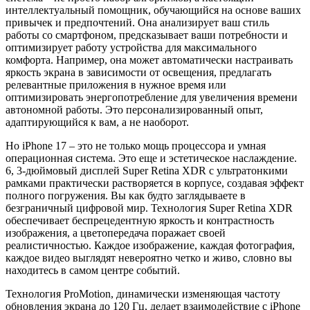
интеллектуальный помощник, обучающийся на основе ваших
привычек и предпочтений. Она анализирует ваш стиль
работы со смартфоном, предсказывает ваши потребности и
оптимизирует работу устройства для максимального
комфорта. Например, она может автоматически настраивать
яркость экрана в зависимости от освещения, предлагать
релевантные приложения в нужное время или
оптимизировать энергопотребление для увеличения времени
автономной работы. Это персонализированный опыт,
адаптирующийся к вам, а не наоборот.
Но iPhone 17 – это не только мощь процессора и умная
операционная система. Это еще и эстетическое наслаждение.
6, 3-дюймовый дисплей Super Retina XDR с ультратонкими
рамками практически растворяется в корпусе, создавая эффект
полного погружения. Вы как будто заглядываете в
безграничный цифровой мир. Технология Super Retina XDR
обеспечивает беспрецедентную яркость и контрастность
изображения, а цветопередача поражает своей
реалистичностью. Каждое изображение, каждая фотография,
каждое видео выглядят невероятно четко и живо, словно вы
находитесь в самом центре событий.
Технология ProMotion, динамически изменяющая частоту
обновления экрана до 120 Гц, делает взаимодействие с iPhone