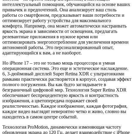
интеллектуальный помощник, обучающийся на основе ваших
привычек и предпочтений. Она анализирует ваш стиль
работы со смартфоном, предсказывает ваши потребности и
оптимизирует работу устройства для максимального
комфорта. Например, она может автоматически настраивать
яркость экрана в зависимости от освещения, предлагать
релевантные приложения в нужное время или
оптимизировать энергопотребление для увеличения времени
автономной работы. Это персонализированный опыт,
адаптирующийся к вам, а не наоборот.
Но iPhone 17 – это не только мощь процессора и умная
операционная система. Это еще и эстетическое наслаждение.
6, 3-дюймовый дисплей Super Retina XDR с ультратонкими
рамками практически растворяется в корпусе, создавая эффект
полного погружения. Вы как будто заглядываете в
безграничный цифровой мир. Технология Super Retina XDR
обеспечивает беспрецедентную яркость и контрастность
изображения, а цветопередача поражает своей
реалистичностью. Каждое изображение, каждая фотография,
каждое видео выглядят невероятно четко и живо, словно вы
находитесь в самом центре событий.
Технология ProMotion, динамически изменяющая частоту
обновления экрана до 120 Гц, делает взаимодействие с iPhone