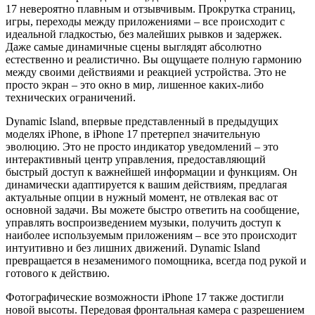
17 невероятно плавным и отзывчивым. Прокрутка страниц,
игры, переходы между приложениями – все происходит с
идеальной гладкостью, без малейших рывков и задержек.
Даже самые динамичные сцены выглядят абсолютно
естественно и реалистично. Вы ощущаете полную гармонию
между своими действиями и реакцией устройства. Это не
просто экран – это окно в мир, лишенное каких-либо
технических ограничений.
Dynamic Island, впервые представленный в предыдущих
моделях iPhone, в iPhone 17 претерпел значительную
эволюцию. Это не просто индикатор уведомлений – это
интерактивный центр управления, предоставляющий
быстрый доступ к важнейшей информации и функциям. Он
динамически адаптируется к вашим действиям, предлагая
актуальные опции в нужный момент, не отвлекая вас от
основной задачи. Вы можете быстро ответить на сообщение,
управлять воспроизведением музыки, получить доступ к
наиболее используемым приложениям – все это происходит
интуитивно и без лишних движений. Dynamic Island
превращается в незаменимого помощника, всегда под рукой и
готового к действию.
Фотографические возможности iPhone 17 также достигли
новой высоты. Передовая фронтальная камера с разрешением