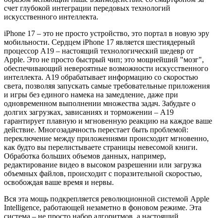
счет глубокой интеграции передовых технологий
искусственного интеллекта.
iPhone 17 – это не просто устройство, это портал в новую эру
мобильности. Сердцем iPhone 17 является шестиядерный
процессор A19 – настоящий технологический шедевр от
Apple. Это не просто быстрый чип; это мощнейший "мозг",
обеспечивающий невероятные возможности искусственного
интеллекта. A19 обрабатывает информацию со скоростью
света, позволяя запускать самые требовательные приложения
и игры без единого намека на замедление, даже при
одновременном выполнении множества задач. Забудьте о
долгих загрузках, зависаниях и торможении – A19
гарантирует плавную и мгновенную реакцию на каждое ваше
действие. Многозадачность перестает быть проблемой:
переключение между приложениями происходит мгновенно,
как будто вы перелистываете страницы невесомой книги.
Обработка больших объемов данных, например,
редактирование видео в высоком разрешении или загрузка
объемных файлов, происходит с поразительной скоростью,
освобождая ваше время и нервы.
Вся эта мощь подкрепляется революционной системой Apple
Intelligence, работающей незаметно в фоновом режиме. Эта
система – не просто набор алгоритмов, а настоящий