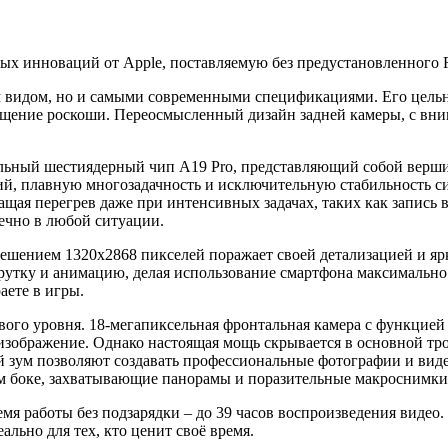
ых инноваций от Apple, поставляемую без предустановленного R
м видом, но и самыми современными спецификациями. Его цель
ущение роскоши. Переосмысленный дизайн задней камеры, с вни
ельный шестиядерный чип A19 Pro, представляющий собой верш
й, плавную многозадачность и исключительную стабильность си
щая перегрев даже при интенсивных задачах, таких как запись в
ечно в любой ситуации.
шением 1320x2868 пикселей поражает своей детализацией и ярк
рутку и анимацию, делая использование смартфона максимальн
аете в игры.
ого уровня. 18-мегапиксельная фронтальная камера с функцией 
 изображение. Однако настоящая мощь скрывается в основной тр
й зум позволяют создавать профессиональные фотографии и вид
ом боке, захватывающие панорамы и поразительные макроснимки
 работы без подзарядки – до 39 часов воспроизведения видео. 
ально для тех, кто ценит своё время.