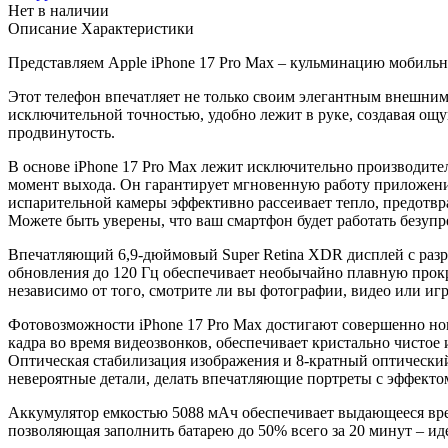
Нет в наличии
Описание
Характеристики
Представляем Apple iPhone 17 Pro Max – кульминацию мобильн
Этот телефон впечатляет не только своим элегантным внешни
исключительной точностью, удобно лежит в руке, создавая ощ
продвинутость.
В основе iPhone 17 Pro Max лежит исключительно производит
момент выхода. Он гарантирует мгновенную работу приложени
испарительной камеры эффективно рассеивает тепло, предотвра
Можете быть уверены, что ваш смартфон будет работать безупр
Впечатляющий 6,9-дюймовый Super Retina XDR дисплей с разре
обновления до 120 Гц обеспечивает необычайно плавную прок
независимо от того, смотрите ли вы фотографии, видео или игр
Фотовозможности iPhone 17 Pro Max достигают совершенно нов
кадра во время видеозвонков, обеспечивает кристально чистое
Оптическая стабилизация изображения и 8-кратный оптически
невероятные детали, делать впечатляющие портреты с эффект
Аккумулятор емкостью 5088 мАч обеспечивает выдающееся время
позволяющая заполнить батарею до 50% всего за 20 минут – иде