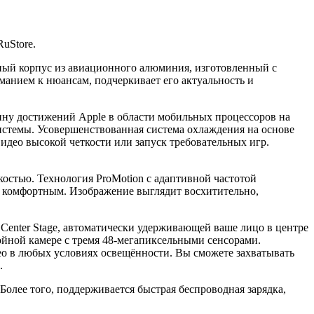
uStore.
ный корпус из авиационного алюминия, изготовленный с
манием к нюансам, подчеркивает его актуальность и
ину достижений Apple в области мобильных процессоров на
стемы. Усовершенствованная система охлаждения на основе
идео высокой четкости или запуск требовательных игр.
остью. Технология ProMotion с адаптивной частотой
о комфортным. Изображение выглядит восхитительно,
Center Stage, автоматически удерживающей ваше лицо в центре
ойной камере с тремя 48-мегапиксельными сенсорами.
ео в любых условиях освещённости. Вы сможете захватывать
.
Более того, поддерживается быстрая беспроводная зарядка,