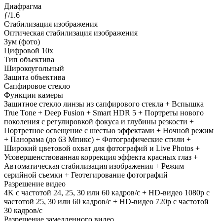
Диафрагма
ƒ/1.6
Стабилизация изображения
Оптическая стабилизация изображения
Зум (фото)
Цифровой 10x
Тип объектива
Широкоугольный
Защита объектива
Сапфировое стекло
Функции камеры
Защитное стекло линзы из сапфирового стекла + Вспышка
True Tone + Deep Fusion + Smart HDR 5 + Портреты нового
поколения с регулировкой фокуса и глубины резкости +
Портретное освещение с шестью эффектами + Ночной режим
+ Панорама (до 63 Мпикс) + Фотографические стили +
Широкий цветовой охват для фотографий и Live Photos +
Усовершенствованная коррекция эффекта красных глаз +
Автоматическая стабилизация изображения + Режим
серийной съемки + Геотегирование фотографий
Разрешение видео
4K с частотой 24, 25, 30 или 60 кадров/ с + HD-видео 1080p с
частотой 25, 30 или 60 кадров/ с + HD-видео 720p с частотой
30 кадров/ с
Разрешение замедленного видео