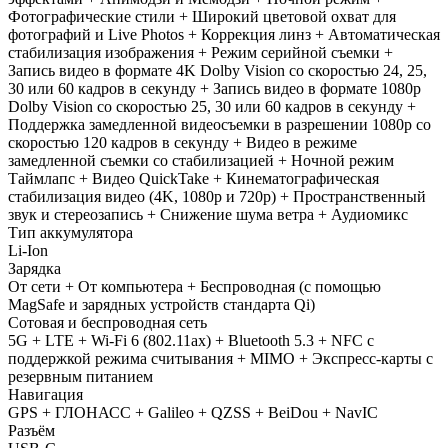
Фотографические стили + Широкий цветовой охват для
фотографий и Live Photos + Коррекция линз + Автоматическая
стабилизация изображения + Режим серийной съемки +
Запись видео в формате 4K Dolby Vision со скоростью 24, 25,
30 или 60 кадров в секунду + Запись видео в формате 1080p
Dolby Vision со скоростью 25, 30 или 60 кадров в секунду +
Поддержка замедленной видеосъемки в разрешении 1080p со
скоростью 120 кадров в секунду + Видео в режиме
замедленной съемки со стабилизацией + Ночной режим
Таймлапс + Видео QuickTake + Кинематографическая
стабилизация видео (4K, 1080p и 720p) + Пространственный
звук и стереозапись + Снижение шума ветра + Аудиомикс
Тип аккумулятора
Li-Ion
Зарядка
От сети + От компьютера + Беспроводная (с помощью
MagSafe и зарядных устройств стандарта Qi)
Сотовая и беспроводная сеть
5G + LTE + Wi-Fi 6 (802.11ax) + Bluetooth 5.3 + NFC с
поддержкой режима считывания + MIMO + Экспресс‑карты с
резервным питанием
Навигация
GPS + ГЛОНАСС + Galileo + QZSS + BeiDou + NavIC
Разъём