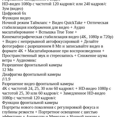
HD-видео 1080р c частотой 120 кадров/ с или 240 кадров/ с
Зум (видео)
Цифровой 6х
Функции видео
Ночной режим Таймлапс + Видео QuickTake + Оптическая
стабилизация изображения для видео + Аудио
масштабирование + Вспышка True Tone +
Кинематографическая стабилизация видео (4K, 1080p и 720p)
+ Видео с непрерывной автофокусировкой + Делайте
фотографии с разрешением 8 Мп и записывайте видео в
формате 4K + Масштабирование при воспроизведении +
Пространственный звук и стереозапись + Снижение шума
ветра + Аудиомикс
Разрешение фронтальной камеры
12 Мп
Диафрагма фронтальной камеры
ƒ/1.9
Разрешение видео фронтальной камеры
4K с частотой 24, 25, 30 или 60 кадров/ с + HD-видео 1080p с
частотой 25, 30 или 60 кадров/ с + Замедленное HD-видео
1080р c частотой 120 кадров/ с
Функции фронтальной камеры
Портреты нового поколения с регулировкой фокуса и
глубины резкости + Портретное освещение с шестью
эффектами + Анимодзи и Мемодзи + Ночной режим +