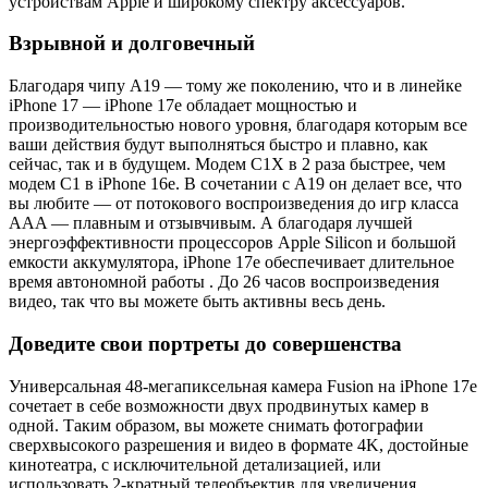
устройствам Apple и широкому спектру аксессуаров.
Взрывной и долговечный
Благодаря чипу A19 — тому же поколению, что и в линейке
iPhone 17 — iPhone 17e обладает мощностью и
производительностью нового уровня, благодаря которым все
ваши действия будут выполняться быстро и плавно, как
сейчас, так и в будущем. Модем C1X в 2 раза быстрее, чем
модем C1 в iPhone 16e. В сочетании с A19 он делает все, что
вы любите — от потокового воспроизведения до игр класса
AAA — плавным и отзывчивым. А благодаря лучшей
энергоэффективности процессоров Apple Silicon и большой
емкости аккумулятора, iPhone 17e обеспечивает длительное
время автономной работы . До 26 часов воспроизведения
видео, так что вы можете быть активны весь день.
Доведите свои портреты до совершенства
Универсальная 48-мегапиксельная камера Fusion на iPhone 17e
сочетает в себе возможности двух продвинутых камер в
одной. Таким образом, вы можете снимать фотографии
сверхвысокого разрешения и видео в формате 4K, достойные
кинотеатра, с исключительной детализацией, или
использовать 2-кратный телеобъектив для увеличения