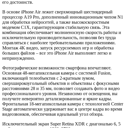
его достоинств.
В основе iPhone Air лежит сверхмощный шестиядерный
процессор A19 Pro, дополненный инновационным чипом N1
для обработки нейросетей, а также высокоскоростным
модемом C1X, гарантирующим стабильную связь. Эта
комбинация обеспечивает молниеносную скорость работы и
исключительную производительность, позволяя без труда
справляться с наиболее требовательными приложениями.
Монтаж 4K видео, запуск ресурсоемких игр и обработка
больших файлов – все это iPhone Air выполняет легко и
непринужденно.
Фотографические возможности смартфона впечатляют.
Основная 48-мегапиксельная камера с системой Fusion,
включающей телеобъектив с 2-кратным зумом,
сверхширокоугольный объектив и объективы с фокусными
расстояниями 28 и 35 мм, позволяет создавать фото и видео
профессионального уровня. Независимо от освещения, вы
получите невероятно детализированные и яркие кадры.
Фронтальная 18-мегапиксельная камера с технологией Center
Stage автоматически удерживает вас в центре кадра во время
видеозвонков, обеспечивая идеальный угол обзора.
Исключительный экран Super Retina XDR с диагональю 6, 5