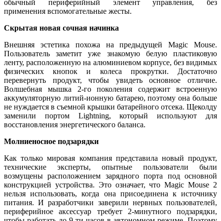
обычный периферийный элемент управления, без
применения вспомогательные жесты.
Скрытая новая сочная начинка
Внешняя эстетика похожа на предыдущей Magic Mouse.
Пользователь заметит уже знакомую белую пластиковую
ленту, расположенную на алюминиевом корпусе, без видимых
физических кнопок и колеса прокрутки. Достаточно
перевернуть продукт, чтобы увидеть основное отличие.
Волшебная мышка 2-го поколения содержит встроенную
аккумуляторную литий-ионную батарею, поэтому она больше
не нуждается в съемной крышки батарейного отсека. Щеколду
заменили портом Lightning, который используют для
восстановления энергетического баланса.
Молниеносное подзарядки
Как только мировая компания представила новый продукт,
технические эксперты, опытные пользователи были
возмущены расположением зарядного порта под основной
конструкцией устройства. Это означает, что Magic Mouse 2
нельзя использовать, когда она присоединена к источнику
питания. И разработчики заверили нервных пользователей,
периферийное аксессуар требует 2-минутного подзарядки,
чтобы работать до 9-ти часов в автономном режиме. Поэтому