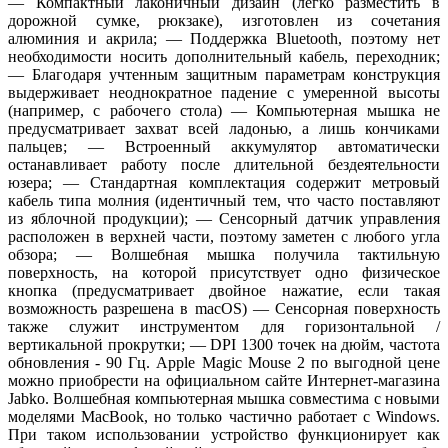
— Компактный лаконичный дизайн (легко разместить в
дорожной сумке, рюкзаке), изготовлен из сочетания
алюминия и акрила; — Поддержка Bluetooth, поэтому нет
необходимости носить дополнительный кабель, переходник;
— Благодаря учтенным защитным параметрам конструкция
выдерживает неоднократное падение с умеренной высоты
(например, с рабочего стола) — Компьютерная мышка не
предусматривает захват всей ладонью, а лишь кончиками
пальцев; — Встроенный аккумулятор автоматически
останавливает работу после длительной бездеятельности
юзера; — Стандартная комплектация содержит метровый
кабель типа молния (идентичный тем, что часто поставляют
из яблочной продукции); — Сенсорный датчик управления
расположен в верхней части, поэтому заметен с любого угла
обзора; — Волшебная мышка получила тактильную
поверхность, на которой присутствует одно физическое
кнопка (предусматривает двойное нажатие, если такая
возможность разрешена в macOS) — Сенсорная поверхность
также служит инструментом для горизонтальной /
вертикальной прокрутки; — DPI 1300 точек на дюйм, частота
обновления - 90 Гц. Apple Magic Mouse 2 по выгодной цене
можно приобрести на официальном сайте Интернет-магазина
Jabko. Волшебная компьютерная мышка совместима с новыми
моделями MacBook, но только частично работает с Windows.
При таком использовании устройство функционирует как