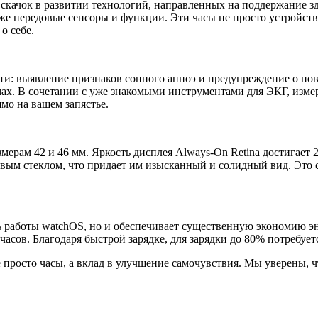
 скачок в развитии технологий, направленных на поддержание 
е передовые сенсоры и функции. Эти часы не просто устройств
о себе.
сти: выявление признаков сонного апноэ и предупреждение о 
ах. В сочетании с уже знакомыми инструментами для ЭКГ, измер
мо на вашем запястье.
змерам 42 и 46 мм. Яркость дисплея Always-On Retina достигает
ым стеклом, что придает им изысканный и солидный вид. Это с
ь работы watchOS, но и обеспечивает существенную экономию э
часов. Благодаря быстрой зарядке, для зарядки до 80% потребуетс
 не просто часы, а вклад в улучшение самочувствия. Мы уверены,