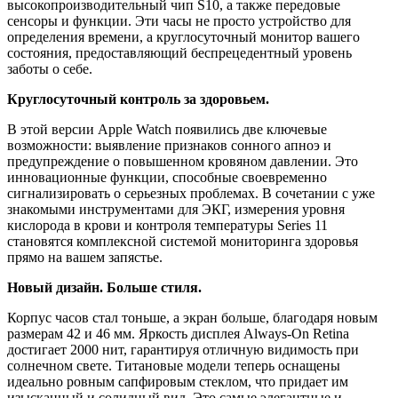
высокопроизводительный чип S10, а также передовые
сенсоры и функции. Эти часы не просто устройство для
определения времени, а круглосуточный монитор вашего
состояния, предоставляющий беспрецедентный уровень
заботы о себе.
Круглосуточный контроль за здоровьем.
В этой версии Apple Watch появились две ключевые
возможности: выявление признаков сонного апноэ и
предупреждение о повышенном кровяном давлении. Это
инновационные функции, способные своевременно
сигнализировать о серьезных проблемах. В сочетании с уже
знакомыми инструментами для ЭКГ, измерения уровня
кислорода в крови и контроля температуры Series 11
становятся комплексной системой мониторинга здоровья
прямо на вашем запястье.
Новый дизайн. Больше стиля.
Корпус часов стал тоньше, а экран больше, благодаря новым
размерам 42 и 46 мм. Яркость дисплея Always-On Retina
достигает 2000 нит, гарантируя отличную видимость при
солнечном свете. Титановые модели теперь оснащены
идеально ровным сапфировым стеклом, что придает им
изысканный и солидный вид. Это самые элегантные и