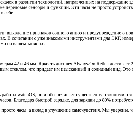
 скачок в развитии технологий, направленных на поддержание 
е передовые сенсоры и функции. Эти часы не просто устройств
о себе.
сти: выявление признаков сонного апноэ и предупреждение о 
ах. В сочетании с уже знакомыми инструментами для ЭКГ, измер
мо на вашем запястье.
змерам 42 и 46 мм. Яркость дисплея Always-On Retina достигает
ым стеклом, что придает им изысканный и солидный вид. Это с
ь работы watchOS, но и обеспечивает существенную экономию э
часов. Благодаря быстрой зарядке, для зарядки до 80% потребуетс
 не просто часы, а вклад в улучшение самочувствия. Мы уверены,