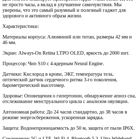
не просто часы, а вклад в улучшение самочувствия. Мы
уверены, что это самый разумный и полезный гаджет для
здорового и активного образа жизни.
Характеристики:
Материалы корпуса: Алюминий или титан, размеры 42 мм и
46 мм.
Экран: Always-On Retina LTPO OLED, яркость до 2000 нит.
Процессор: Чип S10 с 4-ядерным Neural Engine.
Датчики: Кислород в крови, ЭКГ, температура тела,
оптический датчик сердечного ритма 3-го поколения,
барометрический высотомер.
Здоровье: Оповещения о гипертонии, обнаружение апноэ сна,
отслеживание менструального цикла с анализом овуляции.
Автономная работа: До 24 часов стандартно, до 38 часов в
режиме энергосбережения, ускоренная зарядка.
Защита: Водонепроницаемость до 50 м, защита от пыли IP6X.
Соединение: 5G и LTE, Wi-Fi 4, Bluetooth 5.3, Ultra Wideband