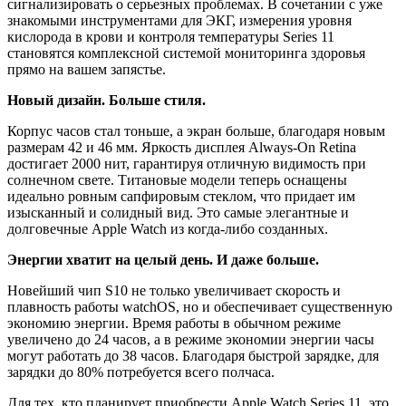
сигнализировать о серьезных проблемах. В сочетании с уже
знакомыми инструментами для ЭКГ, измерения уровня
кислорода в крови и контроля температуры Series 11
становятся комплексной системой мониторинга здоровья
прямо на вашем запястье.
Новый дизайн. Больше стиля.
Корпус часов стал тоньше, а экран больше, благодаря новым
размерам 42 и 46 мм. Яркость дисплея Always-On Retina
достигает 2000 нит, гарантируя отличную видимость при
солнечном свете. Титановые модели теперь оснащены
идеально ровным сапфировым стеклом, что придает им
изысканный и солидный вид. Это самые элегантные и
долговечные Apple Watch из когда-либо созданных.
Энергии хватит на целый день. И даже больше.
Новейший чип S10 не только увеличивает скорость и
плавность работы watchOS, но и обеспечивает существенную
экономию энергии. Время работы в обычном режиме
увеличено до 24 часов, а в режиме экономии энергии часы
могут работать до 38 часов. Благодаря быстрой зарядке, для
зарядки до 80% потребуется всего полчаса.
Для тех, кто планирует приобрести Apple Watch Series 11, это