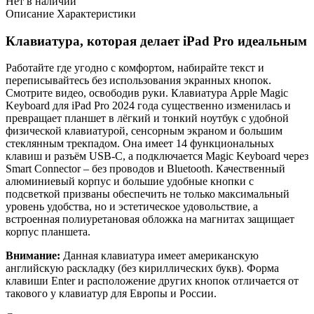
Нет в наличии
Описание
Характеристики
Клавиатура, которая делает iPad Pro идеальным
Работайте где угодно с комфортом, набирайте текст и
переписывайтесь без использования экранных кнопок.
Смотрите видео, освободив руки. Клавиатура Apple Magic
Keyboard для iPad Pro 2024 года существенно изменилась и
превращает планшет в лёгкий и тонкий ноутбук с удобной
физической клавиатурой, сенсорным экраном и большим
стеклянным трекпадом. Она имеет 14 функциональных
клавиш и разъём USB-C, а подключается Magic Keyboard через
Smart Connector – без проводов и Bluetooth. Качественный
алюминиевый корпус и большие удобные кнопки с
подсветкой призваны обеспечить не только максимальный
уровень удобства, но и эстетическое удовольствие, а
встроенная полиуретановая обложка на магнитах защищает
корпус планшета.
Внимание:
Данная клавиатура имеет американскую
английскую раскладку (без кириллических букв). Форма
клавиши Enter и расположение других кнопок отличается от
такового у клавиатур для Европы и России.