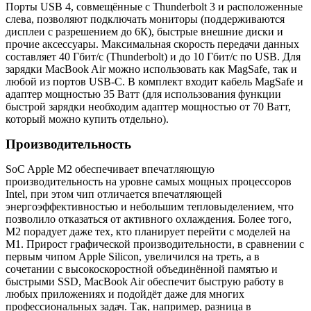
Порты USB 4, совмещённые с Thunderbolt 3 и расположенные
слева, позволяют подключать мониторы (поддерживаются
дисплеи с разрешением до 6К), быстрые внешние диски и
прочие аксессуары. Максимальная скорость передачи данных
составляет 40 Гбит/с (Thunderbolt) и до 10 Гбит/с по USB. Для
зарядки MacBook Air можно использовать как MagSafe, так и
любой из портов USB-C. В комплект входит кабель MagSafe и
адаптер мощностью 35 Ватт (для использования функции
быстрой зарядки необходим адаптер мощностью от 70 Ватт,
который можно купить отдельно).
Производительность
SoC Apple M2 обеспечивает впечатляющую
производительность на уровне самых мощных процессоров
Intel, при этом чип отличается впечатляющей
энергоэффективностью и небольшим тепловыделением, что
позволило отказаться от активного охлаждения. Более того,
M2 порадует даже тех, кто планирует перейти с моделей на
M1. Прирост графической производительности, в сравнении с
первым чипом Apple Silicon, увеличился на треть, а в
сочетании с высокоскоростной объединённой памятью и
быстрыми SSD, MacBook Air обеспечит быструю работу в
любых приложениях и подойдёт даже для многих
профессиональных задач. Так, например, разница в