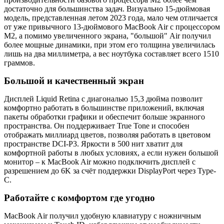
достаточно для большинства задач. Визуально 15-дюймовая
модель, представленная летом 2023 года, мало чем отличается
от уже привычного 13-дюймового MacBook Air с процессором
M2, а помимо увеличенного экрана, "большой" Air получил
более мощные динамики, при этом его толщина увеличилась
лишь на два миллиметра, а вес ноутбука составляет всего 1510
граммов.
Большой и качественный экран
Дисплей Liquid Retina с диагональю 15,3 дюйма позволит
комфортно работать в большинстве приложений, включая
пакеты обработки графики и обеспечит больше экранного
пространства. Он поддерживает True Tone и способен
отображать миллиард цветов, позволяя работать в цветовом
пространстве DCI-P3. Яркости в 500 нит хватит для
комфортной работы в любых условиях, а если нужен большой
монитор – к MacBook Air можно подключить дисплей с
разрешением до 6K за счёт поддержки DisplayPort через Type-
C.
Работайте с комфортом где угодно
MacBook Air получил удобную клавиатуру с ножничным