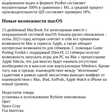
кодировании видео в формате ProRes составляет
внушительные 300% в сравнении с M1, а средний прирост
производительности ЦП составляет примерно 18%.
Новые возможности macOS
15-дюймовый MacBook Air анонсирован вместе с
операционной системой macOS Sonoma (релиз обновления –
осень 2023 года), которая сочетает в себе все привычные
возможности Mac и сервисы Apple, а также обещает
интересные возможности для геймеров. С помощью Game
Porting Toolkit с поддержкой DirectX 12 геймеры получат
возможность запускать игры для PC на Mac с процессорами
Apple Silicon, что для многих будет означать отсутствие
необходимости в консоли или виртуализации Windows. Кроме
того, как и прежде, взаимодействие между "яблочными"
гаджетами в рамках одной экосистемы выводит комфорт от
взаимодействия с Mac, iPad, AirPods, Apple Watch и iPhone на
новый уровень.
Недостаток товара
установка и использование RuStore невозможны
Цвет
Space Gray
Год выпуска