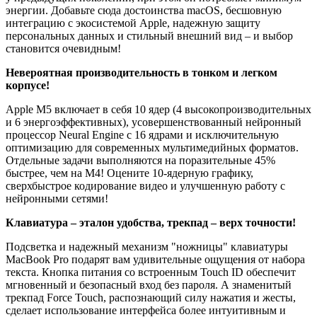
энергии. Добавьте сюда достоинства macOS, бесшовную
интеграцию с экосистемой Apple, надежную защиту
персональных данных и стильный внешний вид – и выбор
становится очевидным!
Невероятная производительность в тонком и легком
корпусе!
Apple M5 включает в себя 10 ядер (4 высокопроизводительных
и 6 энергоэффективных), усовершенствованный нейронный
процессор Neural Engine с 16 ядрами и исключительную
оптимизацию для современных мультимедийных форматов.
Отдельные задачи выполняются на поразительные 45%
быстрее, чем на M4! Оцените 10-ядерную графику,
сверхбыстрое кодирование видео и улучшенную работу с
нейронными сетями!
Клавиатура – эталон удобства, трекпад – верх точности!
Подсветка и надежный механизм "ножницы" клавиатуры
MacBook Pro подарят вам удивительные ощущения от набора
текста. Кнопка питания со встроенным Touch ID обеспечит
мгновенный и безопасный вход без пароля. А знаменитый
трекпад Force Touch, распознающий силу нажатия и жесты,
сделает использование интерфейса более интуитивным и