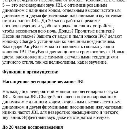
5 — это легендарный звук JBL с оптимизированным
динамиком с длинным ходом, отдельным высокочастотным
динамиком и двумя фирменными пассивными излучателями
низких частот JBL. До 20 часов работы в режиме
воспроизведения и удобная зарядка внешних устройств,
чтобы веселиться всю ночь. Дождь? Пролитые напитки?
Песок на пляже? Защита от воды и пыли класса IP67 делают
колонку Charge 5 устойчивой ко внешним воздействиям.
Благодаря PartyBoost можно подключить сколько угодно
колонок JBL PartyBoost для мощного и громкого звука. Новые
цвета, вдохновленные самыми актуальными тенденциями
уличного стиля, так же великолепны, как и звучание.
Функции и преимущества:
Насыщенное легендарное звучание JBL
Наслаждайся невероятной мощностью легендарного звука
JBL. Колонка JBL Charge 5 оснащена оптимизированным
динамиком с длинным ходом, отдельным высокочастотным
динамиком и двумя фирменными пассивными излучателями
низких частот JBL для невероятно насыщенного и четкого
звучания. Эффектный звук даже на открытом воздухе.
До 20 часов воспроизведения