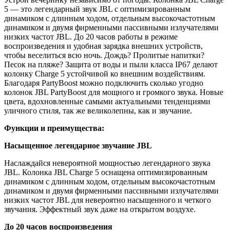
5 — это легендарный звук JBL с оптимизированным
динамиком с длинным ходом, отдельным высокочастотным
динамиком и двумя фирменными пассивными излучателями
низких частот JBL. До 20 часов работы в режиме
воспроизведения и удобная зарядка внешних устройств,
чтобы веселиться всю ночь. Дождь? Пролитые напитки?
Песок на пляже? Защита от воды и пыли класса IP67 делают
колонку Charge 5 устойчивой ко внешним воздействиям.
Благодаря PartyBoost можно подключить сколько угодно
колонок JBL PartyBoost для мощного и громкого звука. Новые
цвета, вдохновленные самыми актуальными тенденциями
уличного стиля, так же великолепны, как и звучание.
Функции и преимущества:
Насыщенное легендарное звучание JBL
Наслаждайся невероятной мощностью легендарного звука
JBL. Колонка JBL Charge 5 оснащена оптимизированным
динамиком с длинным ходом, отдельным высокочастотным
динамиком и двумя фирменными пассивными излучателями
низких частот JBL для невероятно насыщенного и четкого
звучания. Эффектный звук даже на открытом воздухе.
До 20 часов воспроизведения