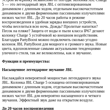
5 — это легендарный звук JBL с оптимизированным
динамиком с длинным ходом, отдельным высокочастотным
динамиком и двумя фирменными пассивными излучателями
низких частот JBL. До 20 часов работы в режиме
воспроизведения и удобная зарядка внешних устройств,
чтобы веселиться всю ночь. Дождь? Пролитые напитки?
Песок на пляже? Защита от воды и пыли класса IP67 делают
колонку Charge 5 устойчивой ко внешним воздействиям.
Благодаря PartyBoost можно подключить сколько угодно
колонок JBL PartyBoost для мощного и громкого звука. Новые
цвета, вдохновленные самыми актуальными тенденциями
уличного стиля, так же великолепны, как и звучание.
Функции и преимущества:
Насыщенное легендарное звучание JBL
Наслаждайся невероятной мощностью легендарного звука
JBL. Колонка JBL Charge 5 оснащена оптимизированным
динамиком с длинным ходом, отдельным высокочастотным
динамиком и двумя фирменными пассивными излучателями
низких частот JBL для невероятно насыщенного и четкого
звучания. Эффектный звук даже на открытом воздухе.
До 20 часов воспроизведения