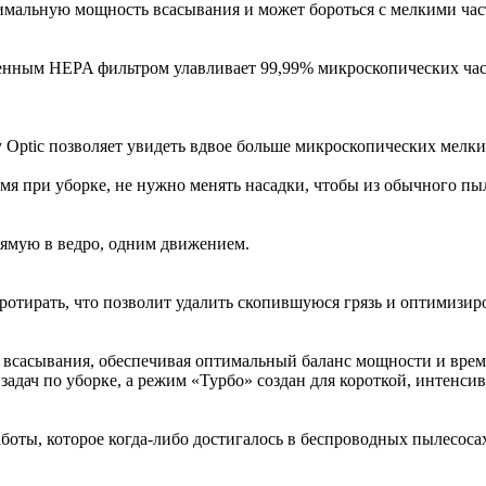
симальную мощность всасывания и может бороться с мелкими час
енным HEPA фильтром улавливает 99,99% микроскопических част
fy Optic позволяет увидеть вдвое больше микроскопических мел
мя при уборке, не нужно менять насадки, чтобы из обычного пы
ямую в ведро, одним движением.
ротирать, что позволит удалить скопившуюся грязь и оптимизир
всасывания, обеспечивая оптимальный баланс мощности и врем
адач по уборке, а режим «Турбо» создан для короткой, интенси
аботы, которое когда-либо достигалось в беспроводных пылесос