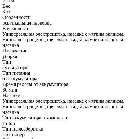
25 см
Вес
3 кг
Особенности
вертикальная парковка
В комплекте
Универсальная электрощетка, насадка с мягким валиком,
мини-электрощетка, щелевая насадка, комбинированная
насадка
Назначение
уборка
Тип
сухая уборка
Тип питания
от аккумулятора
Время работы от аккумулятора
60 мин
Насадки
Универсальная электрощетка, насадка с мягким валиком,
мини-электрощетка, щелевая насадка, комбинированная
насадка
Тип аккумулятора в комплекте
Li-Ion
Тип пылесборника
контейнер