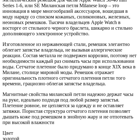
Series 1-6, или SE Миланская петля Milanese loop – это
инновация в мире многообразий аксессуаров, вошедшая в
моду наряду со списком кожаных, силиконовых, железных,
неоновых ремешков. Тысячи владельцев Apple Watch в
восторге от стильного черного браслета, шикарно и стильно
дополняющего электронное устройство.
Изготовленное из нержавеющей стали, ремешок элегантно
облегает запястье владельца, не вызывая аллергические
реакции. Состав металла не подвержен коррозии, поэтому нет
необходимости каждый раз снимать часы при использовании
воды. Сетчатое плетение было придумано в конце XIX века в
Милане, столице мировой моды. Ремешок отражает
оригинальность плотного сетчатого плетения петли того
времени, грациозно облегая запястье владельца.
Магнитные свойства миланской петли надежно держат часы
на руке, идеально подходя под любой размер запястья.
Плетение ровное, не цепляется за одежду и не оставляет
затяжки. Пористая структура сетчатого плетения позволяет
дышать коже под ремешком в знойную жару и не отпотевать
при высокой влажности
Цвет
золотой