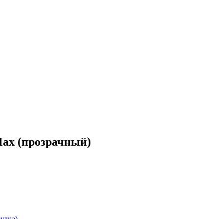
Max (прозрачный)
улка)