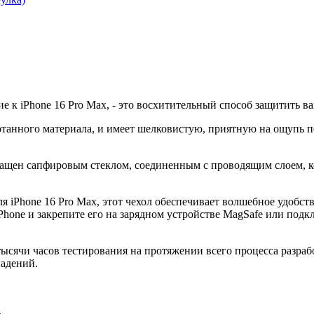
 к iPhone 16 Pro Max, - это восхитительный способ защитить ва
отанного материала, и имеет шелковистую, приятную на ощупь по
нащен сапфировым стеклом, соединенным с проводящим слоем, к
я iPhone 16 Pro Max, этот чехол обеспечивает волшебное удобс
 iPhone и закрепите его на зарядном устройстве MagSafe или по
тысячи часов тестирования на протяжении всего процесса разраб
падений.
.