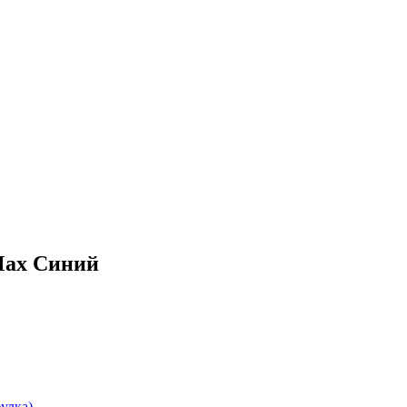
Max Синий
улка)