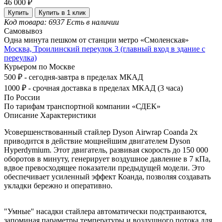
46 000 ₽
Купить
Купить в 1 клик
Код товара: 6937
Есть в наличии
Самовывоз
Одна минута пешком от станции метро «Смоленская»
Москва, Троилинский переулок 3 (главный вход в здание с
переулка)
Курьером по Москве
500 ₽ - сегодня-завтра в пределах МКАД
1000 ₽ - срочная доставка в пределах МКАД (3 часа)
По России
По тарифам транспортной компании «СДЕК»
Описание
Характеристики
Усовершенствованный стайлер Dyson Airwrap Coanda 2x
приводится в действие мощнейшим двигателем Dyson
Hyperdymium. Этот двигатель, развивая скорость до 150 000
оборотов в минуту, генерирует воздушное давление в 7 кПа,
вдвое превосходящее показатели предыдущей модели. Это
обеспечивает усиленный эффект Коанда, позволяя создавать
укладки бережно и оперативно.
"Умные" насадки стайлера автоматически подстраиваются,
запоминая параметры температуры и воздушного потока для