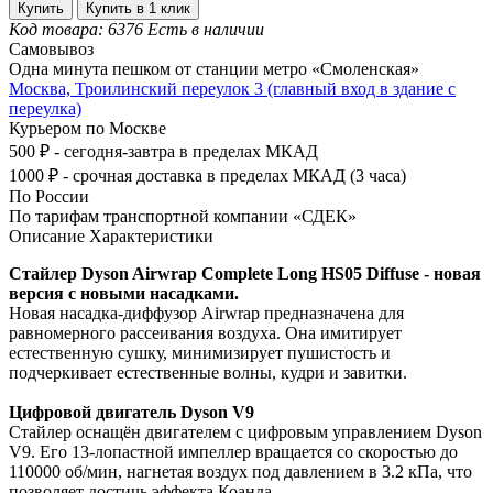
Купить
Купить в 1 клик
Код товара: 6376
Есть в наличии
Самовывоз
Одна минута пешком от станции метро «Смоленская»
Москва, Троилинский переулок 3 (главный вход в здание с
переулка)
Курьером по Москве
500 ₽ - сегодня-завтра в пределах МКАД
1000 ₽ - срочная доставка в пределах МКАД (3 часа)
По России
По тарифам транспортной компании «СДЕК»
Описание
Характеристики
Стайлер Dyson Airwrap Complete Long HS05 Diffuse - новая
версия с новыми насадками.
Новая насадка-диффузор Airwrap предназначена для
равномерного рассеивания воздуха. Она имитирует
естественную сушку, минимизирует пушистость и
подчеркивает естественные волны, кудри и завитки.
Цифровой двигатель Dyson V9
Стайлер оснащён двигателем с цифровым управлением Dyson
V9. Его 13-лопастной импеллер вращается со скоростью до
110000 об/мин, нагнетая воздух под давлением в 3.2 кПа, что
позволяет достичь эффекта Коанда.