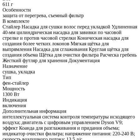
611 г
Особенности
защита от перегрева, съемный фильтр
В комплекте
Стайлер Насадка для сушки волос перед укладкой Удлиненная
40-мм цилиндрическая насадка для завивки по часовой
стрелке и против часовой стрелки Коническая насадка для
создания более четких локонов Мягкая щётка для
выпрямления Насадка для сглаживания Круглая щётка для
создания объема Щётка для очистки фильтра Расческа гребень
Жесткий футляр для хранения Документация
Назначение
сушка, укладка
Тип
фен-стайлер
Мощность
1300 Вт
Индикация
включения
Дополнительная информация
интеллектуальная система контроля температуры исходящего
воздуха; двигатель с цифровым управлением Dyson V9;
эффект Коанда для разглаживания и придания объема;
индикатор очистки фильтра; напряжение питания: 220-240 В;
скорость воздушного потока: 13.5 л/с