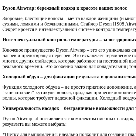
Dyson Airwrap: бережный подход к красоте ваших волос
Здоровые, блестящие волосы – мечта каждой женщины (и многи
сухими, ломкими и безжизненными. Стайлер Dyson HS08 Airwra
Секрет кроется в интеллектуальной системе контроля темпера
Интеллектуальный контроль температуры – залог здоровых
Ключевое преимущество Dyson Airwrap – это его уникальная си
нагрев и предотвращая перегрев. Это исключает термическое 
многих других стайлеров, которые работают на постоянной вы
реального времени. Это особенно важно для обладательниц то
Холодный обдув – для фиксации результата и дополнительн
Функция холодного обдува – не просто приятное дополнение, 
"запечатывает" кутикулы волоса, придавая прическе дополнит
волны, которые требуют надежной фиксации. Холодный воздух 
Универсальность насадок – безграничные возможности для 
Dyson Airwrap i.d поставляется с комплектом сменных насадо
результата вы можете выбрать:
*Щетку для выпрямления: идеально подходит для создания гла