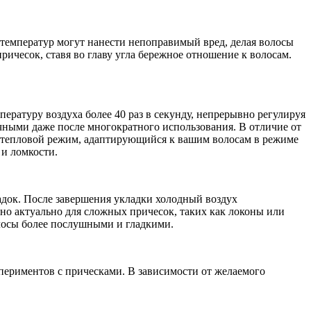
температур могут нанести непоправимый вред, делая волосы
ичесок, ставя во главу угла бережное отношение к волосам.
ературу воздуха более 40 раз в секунду, непрерывно регулируя
ичными даже после многократного использования. В отличие от
ый тепловой режим, адаптирующийся к вашим волосам в режиме
 и ломкости.
адок. После завершения укладки холодный воздух
но актуально для сложных причесок, таких как локоны или
олосы более послушными и гладкими.
периментов с прическами. В зависимости от желаемого