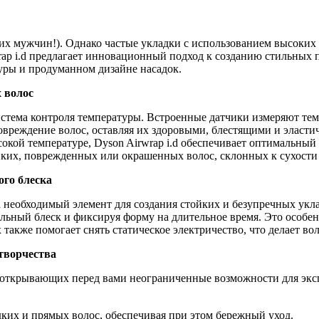
х мужчин!). Однако частые укладки с использованием высоких 
p i.d предлагает инновационный подход к созданию стильных пр
туры и продуманном дизайне насадок.
 волос
стема контроля температуры. Встроенные датчики измеряют темп
повреждение волос, оставляя их здоровыми, блестящими и эласт
сокой температуре, Dyson Airwrap i.d обеспечивает оптимальн
нких, поврежденных или окрашенных волос, склонных к сухости
ого блеска
а необходимый элемент для создания стойких и безупречных укл
ельный блеск и фиксируя форму на длительное время. Это особен
также помогает снять статическое электричество, что делает в
творчества
к, открывающих перед вами неограниченные возможности для экс
дких и прямых волос, обеспечивая при этом бережный уход.