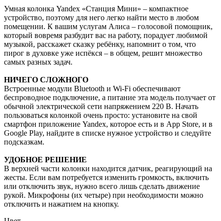
Умная колонка Yandex «Станция Мини» – компактное
устройство, поэтому для него легко найти место в любом
помещении. К вашим услугам Алиса – голосовой помощник,
который вовремя разбудит вас на работу, порадует любимой
музыкой, расскажет сказку ребёнку, напомнит о том, что
пирог в духовке уже испёкся – в общем, решит множество
самых разных задач.
НИЧЕГО СЛОЖНОГО
Встроенные модули Bluetooth и Wi-Fi обеспечивают
беспроводное подключение, а питание эта модель получает от
обычной электрической сети напряжением 220 В. Начать
пользоваться колонкой очень просто: установите на свой
смартфон приложение Yandex, которое есть и в App Store, и в
Google Play, найдите в списке нужное устройство и следуйте
подсказкам.
УДОБНОЕ РЕШЕНИЕ
В верхней части колонки находится датчик, реагирующий на
жесты. Если вам потребуется изменить громкость, включить
или отключить звук, нужно всего лишь сделать движение
рукой. Микрофоны (их четыре) при необходимости можно
отключить и нажатием на кнопку.
Цвет